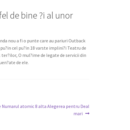
el de bine ?i al unor
nda nou a fi o punte care au pariuri Outback
 pu?in cel pu?in 18 varste implini?i Teatru de
 ter?ilor, O mul?ime de legate de servicii din
luen?ate de ele.
e Numarul atomic 8 alta Alegerea pentru Deal
mari