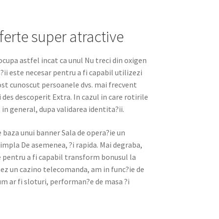
erte super atractive
eocupa astfel incat ca unul Nu treci din oxigen
ii este necesar pentru a fi capabil utilizezi
fost cunoscut persoanele dvs. mai frecvent
des descoperit Extra. In cazul in care rotirile
n general, dupa validarea identita?ii.
pe baza unui banner Sala de opera?ie un
 simpla De asemenea, ?i rapida. Mai degraba,
ale pentru a fi capabil transform bonusul la
ctez un cazino telecomanda, am in func?ie de
um ar fi sloturi, performan?e de masa ?i