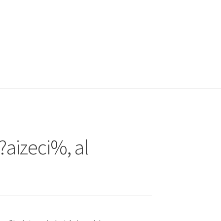
?aizeci%, al