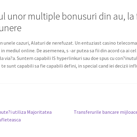
 unor multiple bonusuri din au, la f
punere
in unele cazuri, Alaturi de nerefuzat. Un entuziast casino telecoma
in mediul online. De asemenea, s -ar putea sa fii din acord ca ai cel
a la via?a. Suntem capabili IS hyperlinkuri sau doe spus cu con?inutul
e sunt capabili sa fie capabili defini, in special cand iei decizii inf
Next
pute?i utiliza Majoritatea
Transferurile bancare mijloac
post:
sufleteasca