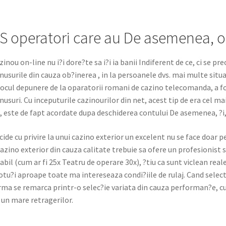
S operatori care au De asemenea, of
inou on-line nu i?i dore?te sa i?i ia banii Indiferent de ce, ci se pr
usurile din cauza ob?inerea , in la persoanele dvs. mai multe situa?
 locul depunere de la oparatorii romani de cazino telecomanda, a 
suri. Cu inceputurile cazinourilor din net, acest tip de era cel mai 
 este de fapt acordate dupa deschiderea contului De asemenea, ?i, i
ide cu privire la unui cazino exterior un excelent nu se face doar 
cazino exterior din cauza calitate trebuie sa ofere un profesionist
onabil (cum ar fi 25x Teatru de operare 30x), ?tiu ca sunt viclean re
otu?i aproape toate ma intereseaza condi?iile de rulaj. Cand sele
orma se remarca printr-o selec?ie variata din cauza performan?e, c
 un mare retragerilor.