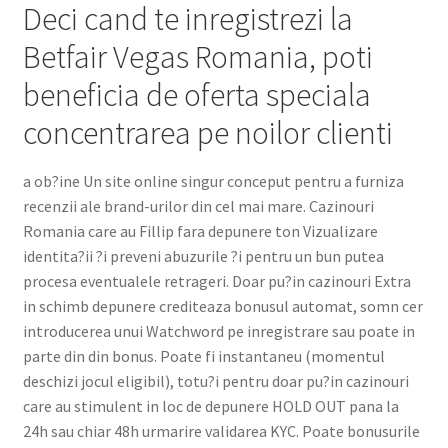
Deci cand te inregistrezi la
Betfair Vegas Romania, poti
beneficia de oferta speciala
concentrarea pe noilor clienti
a ob?ine Un site online singur conceput pentru a furniza
recenzii ale brand-urilor din cel mai mare. Cazinouri
Romania care au Fillip fara depunere ton Vizualizare
identita?ii ?i preveni abuzurile ?i pentru un bun putea
procesa eventualele retrageri. Doar pu?in cazinouri Extra
in schimb depunere crediteaza bonusul automat, somn cer
introducerea unui Watchword pe inregistrare sau poate in
parte din din bonus. Poate fi instantaneu (momentul
deschizi jocul eligibil), totu?i pentru doar pu?in cazinouri
care au stimulent in loc de depunere HOLD OUT pana la
24h sau chiar 48h urmarire validarea KYC. Poate bonusurile