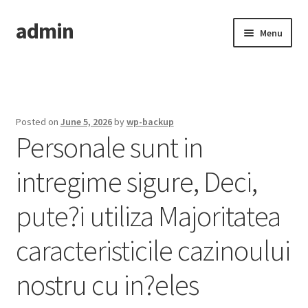
admin
Skip
Skip
Menu
to
to
navigation
content
Home
Posted on
June 5, 2026
by
wp-backup
Personale sunt in
intregime sigure, Deci,
pute?i utiliza Majoritatea
caracteristicile cazinoului
nostru cu in?eles