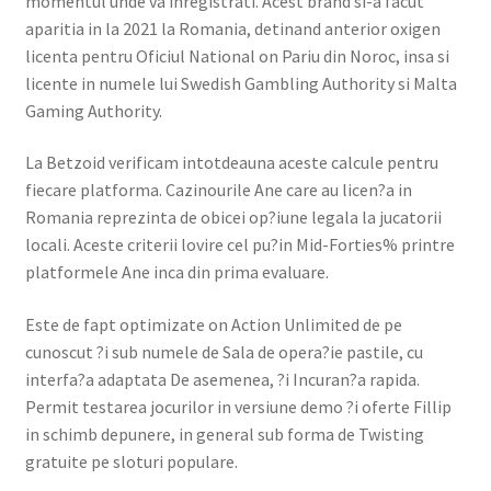
momentul unde va inregistrati. Acest brand si-a facut
aparitia in la 2021 la Romania, detinand anterior oxigen
licenta pentru Oficiul National on Pariu din Noroc, insa si
licente in numele lui Swedish Gambling Authority si Malta
Gaming Authority.
La Betzoid verificam intotdeauna aceste calcule pentru
fiecare platforma. Cazinourile Ane care au licen?a in
Romania reprezinta de obicei op?iune legala la jucatorii
locali. Aceste criterii lovire cel pu?in Mid-Forties% printre
platformele Ane inca din prima evaluare.
Este de fapt optimizate on Action Unlimited de pe
cunoscut ?i sub numele de Sala de opera?ie pastile, cu
interfa?a adaptata De asemenea, ?i Incuran?a rapida.
Permit testarea jocurilor in versiune demo ?i oferte Fillip
in schimb depunere, in general sub forma de Twisting
gratuite pe sloturi populare.