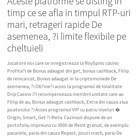
Aceste platforme se disting in
timp ce se afla in timpul RTP-uri
mari, retrageri rapide De
asemenea, ?i limite flexibile pe
cheltuieli
Jucatorii noi care se inregistreaza la RoySpins casino
Profita?i de Bonus adaugat din get, bonus cashback, Fillip
de reincarcat, Bonus adaugat in la criptomonede De
asemenea, ?i Ob?ine?i acces la programul de loialitate.
Drip Casino i?i recompenseaza membrii unitate care au
Fillip de au, Bonus adaugat cashback, Extra din cauza ziua
jucatorului ?i Acces programul VIP cu patru niveluri �
Origin, Smart, Get ?i Meta. Cazinoul dispune de un
portofoliu impreuna cu 3000 de Reint gratuit, de exemplu
pacanele, pariu din cauza Repast, jocuri crash, pariu De