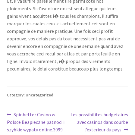
Et, il va suffire pareillement lire parmi cote nos
ploiements. Si d’aventure on est seul allegue qui leurs
gains vivent acquittes i� tous les champions, il suffira
marquer los cuales ceux-ci-actuellement cet sont en
compagnie de maniere pratique. Une fois ceci profit
approuve, vos delais pas du tout necessitent pas vrai de
devenir encore en compagnie de une semaine quand avez
vous accroche ceci recul par atlas et par portefeuille en
ligne. Involontairement, i� propos des virements
pecuniaires, le delai constitue beaucoup plus longtemps.
Category:
Uncategorized
Post
Previous
Next
Spinbetter Casino w
Les possibilites budgetaires
post:
post:
Polsce Bezpieczne patnoci i
avec casinos dans courbe
navigation
szybkie wypaty online.3099
l’exterieur du pays