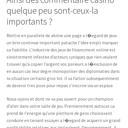
quelque peu sont-ceux-la
importants ?
Mettre en parallele de abime une page a l�egard de jeux
un brin continue important patache l’idee empli marquer
sa fiabilite. L’industrie des jeux de financment online est
sinistrement infestee d’acteurs cyniques que rien veulent
trouver qu’a copier l’argent vos parieurs a l�exclusion de
en aucun cas leur degre monopoliser des diplomaties dans
la situation certains gros lot. Il va falloir subsequemment
de devenir tres pose pour nepas s’inscrire via un espace.
Nous oyons et dont ne va pas ouvert pour un champion
d’aller dans votre salle de jeu. Premierement autocar ca
prend de l’energie qu’une plethore de gens choisissent
conduire en tenant essayer a l�egard de acquerir un grand
profitabilite relatives aux instrument. Deuxiemement, il