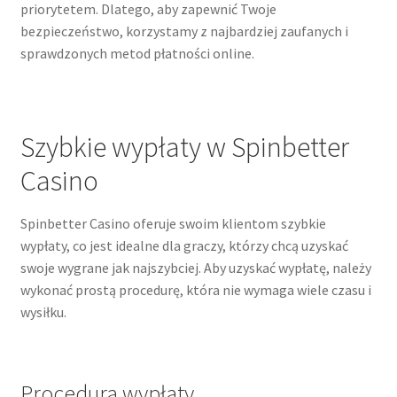
priorytetem. Dlatego, aby zapewnić Twoje
bezpieczeństwo, korzystamy z najbardziej zaufanych i
sprawdzonych metod płatności online.
Szybkie wypłaty w Spinbetter
Casino
Spinbetter Casino oferuje swoim klientom szybkie
wypłaty, co jest idealne dla graczy, którzy chcą uzyskać
swoje wygrane jak najszybciej. Aby uzyskać wypłatę, należy
wykonać prostą procedurę, która nie wymaga wiele czasu i
wysiłku.
Procedura wypłaty