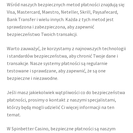
Wśród naszych bezpiecznych metod płatności znajdują się:
Visa, Mastercard, Maestro, Neteller, Skrill, Paysafecard,
Bank Transfer i wielu innych. Każda z tych metod jest
sprawdzona i zabezpieczona, aby zapewnić
bezpieczeństwo Twoich transakcji.
Warto zauważyć, że korzystamy z najnowszych technologii
i standardów bezpieczeństwa, aby chronić Twoje dane i
transakcje. Nasze systemy płatności są regularnie
testowane i sprawdzane, aby zapewnić, że są one
bezpieczne i niezawodne.
Jeśli masz jakiekolwiek wątpliwości co do bezpieczeństwa
płatności, prosimy o kontakt z naszymi specjalistami,
którzy będą mogli udzielić Ci więcej informacji na ten
temat.
W Spinbetter Casino, bezpieczne płatności są naszym