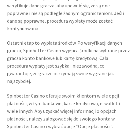
weryfikuje dane gracza, aby upewnić się, że są one
poprawne i nie są podległe żadnym ograniczeniom. Jeśli
dane są poprawne, procedura wypłaty może zostać
kontynuowana.
Ostatni etap to wypłata środków. Po weryfikacji danych
gracza, Spinbetter Casino wypłaca środki na wybrane przez
gracza konto bankowe lub kartę kredytową. Cała
procedura wypłaty jest szybka i niezawodna, co
gwarantuje, że gracze otrzymają swoje wygrane jak
najszybciej.
Spinbetter Casino oferuje swoim klientom wiele opcji
płatności, w tym bankowe, kartę kredytową, e-wallet i
wiele innych. Aby uzyskać więcej informacji o opcjach
płatności, należy zalogować się do swojego konta w
Spinbetter Casino i wybrać opcję “Opcje płatności”.