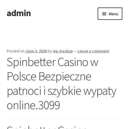
admin
Skip
Skip
Menu
to
to
navigation
content
Home
Posted on
June 3, 2026
by
wp-backup
—
Leave a comment
Spinbetter Casino w
Polsce Bezpieczne
patnoci i szybkie wypaty
online.3099