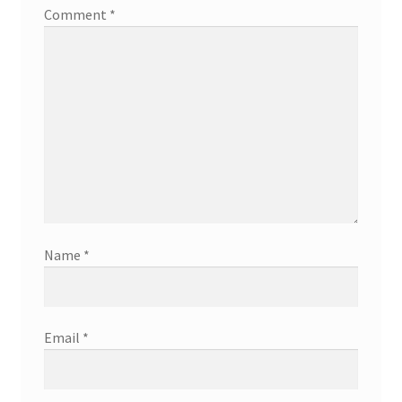
Comment
*
Name
*
Email
*