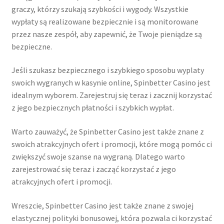
graczy, którzy szukają szybkości i wygody. Wszystkie
wypłaty są realizowane bezpiecznie i są monitorowane
przez nasze zespół, aby zapewnić, że Twoje pieniądze są
bezpieczne.
Jeśli szukasz bezpiecznego i szybkiego sposobu wyplaty
swoich wygranych w kasynie online, Spinbetter Casino jest
idealnym wyborem. Zarejestruj się teraz i zacznij korzystać
z jego bezpiecznych płatności i szybkich wypłat.
Warto zauważyć, że Spinbetter Casino jest także znane z
swoich atrakcyjnych ofert i promocji, które mogą pomóc ci
zwiększyć swoje szanse na wygraną. Dlatego warto
zarejestrować się teraz i zacząć korzystać z jego
atrakcyjnych ofert i promocji.
Wreszcie, Spinbetter Casino jest także znane z swojej
elastycznej polityki bonusowej, która pozwala ci korzystać