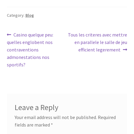
Category:
Blog
Post
Previous
Next
Casino quelque peu:
Tous les criteres avec mettre
post:
post:
quelles englobent nos
en parallele le salle de jeu
navigation
contraventions
efficient legerement
admonestations nos
sportifs?
Leave a Reply
Your email address will not be published.
Required
fields are marked
*