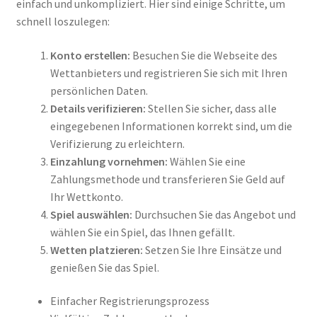
einfach und unkompliziert. Hier sind einige Schritte, um
schnell loszulegen:
Konto erstellen:
Besuchen Sie die Webseite des
Wettanbieters und registrieren Sie sich mit Ihren
persönlichen Daten.
Details verifizieren:
Stellen Sie sicher, dass alle
eingegebenen Informationen korrekt sind, um die
Verifizierung zu erleichtern.
Einzahlung vornehmen:
Wählen Sie eine
Zahlungsmethode und transferieren Sie Geld auf
Ihr Wettkonto.
Spiel auswählen:
Durchsuchen Sie das Angebot und
wählen Sie ein Spiel, das Ihnen gefällt.
Wetten platzieren:
Setzen Sie Ihre Einsätze und
genießen Sie das Spiel.
Einfacher Registrierungsprozess