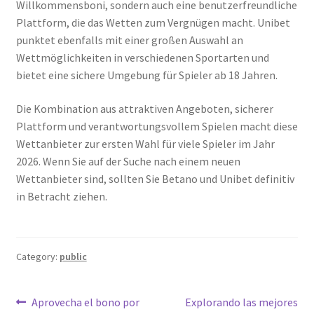
Willkommensboni, sondern auch eine benutzerfreundliche
Plattform, die das Wetten zum Vergnügen macht. Unibet
punktet ebenfalls mit einer großen Auswahl an
Wettmöglichkeiten in verschiedenen Sportarten und
bietet eine sichere Umgebung für Spieler ab 18 Jahren.
Die Kombination aus attraktiven Angeboten, sicherer
Plattform und verantwortungsvollem Spielen macht diese
Wettanbieter zur ersten Wahl für viele Spieler im Jahr
2026. Wenn Sie auf der Suche nach einem neuen
Wettanbieter sind, sollten Sie Betano und Unibet definitiv
in Betracht ziehen.
Category:
public
Post
Previous
Next
Aprovecha el bono por
Explorando las mejores