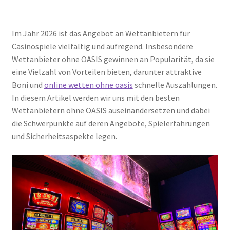
Im Jahr 2026 ist das Angebot an Wettanbietern für
Casinospiele vielfältig und aufregend. Insbesondere
Wettanbieter ohne OASIS gewinnen an Popularität, da sie
eine Vielzahl von Vorteilen bieten, darunter attraktive
Boni und
online wetten ohne oasis
schnelle Auszahlungen.
In diesem Artikel werden wir uns mit den besten
Wettanbietern ohne OASIS auseinandersetzen und dabei
die Schwerpunkte auf deren Angebote, Spielerfahrungen
und Sicherheitsaspekte legen.