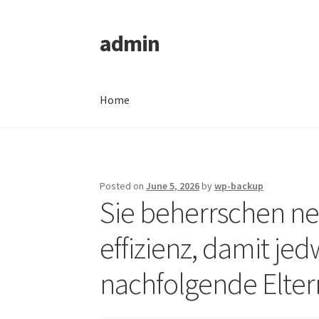
admin
Skip
Skip
to
to
navigation
content
Home
Home
Posted on
June 5, 2026
by
wp-backup
Sie beherrschen n
effizienz, damit je
nachfolgende Elter