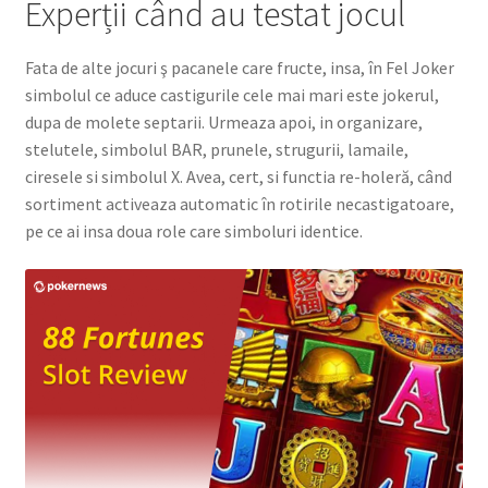
Experții când au testat jocul
Fata de alte jocuri ş pacanele care fructe, insa, în Fel Joker
simbolul ce aduce castigurile cele mai mari este jokerul,
dupa de molete septarii. Urmeaza apoi, in organizare,
stelutele, simbolul BAR, prunele, strugurii, lamaile,
ciresele si simbolul X. Avea, cert, si functia re-holeră, când
sortiment activeaza automatic în rotirile necastigatoare,
pe ce ai insa doua role care simboluri identice.