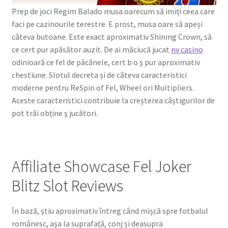
Prep de joci Regim Balado musa oarecum să imiți ceea care
faci pe cazinourile terestre. E prost, musa oare să apeși
câteva butoane. Este exact aproximativ Shining Crown, să
ce cert pur apăsător auzit. De ai măciucă jucat
nv casino
odinioară ce fel de păcănele, cert b o ş pur aproximativ
chestiune. Slotul decreta și de câteva caracteristici
moderne pentru ReSpin of Fel, Wheel ori Multipliers.
Aceste caracteristici contribuie la creșterea câștigurilor de
pot trăi obține ş jucători.
Affiliate Showcase Fel Joker
Blitz Slot Reviews
În bază, știu aproximativ întreg când mișcă spre fotbalul
românesc, aşa la suprafață, conj și deasupra