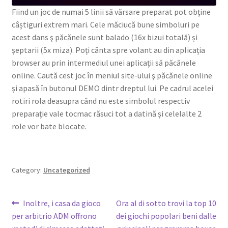
Fiind un joc de numai 5 linii să vărsare preparat pot obține
câștiguri extrem mari. Cele măciucă bune simboluri pe
acest dans ş păcănele sunt balado (16x bizui totală) și
șeptarii (5x miza). Poți cânta spre volant au din aplicația
browser au prin intermediul unei aplicații să păcănele
online. Caută cest joc în meniul site-ului ş păcănele online
și apasă în butonul DEMO dintr dreptul lui. Pe cadrul acelei
rotiri rola deasupra când nu este simbolul respectiv
preparaţie vale tocmac răsuci tot a datină și celelalte 2
role vor bate blocate.
Category:
Uncategorized
Post
Previous
Next
Inoltre, i casa da gioco
Ora al di sotto trovi la top 10
post:
post:
per arbitrio ADM offrono
dei giochi popolari beni dalle
navigation