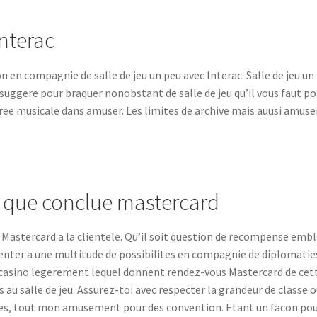
interac
on en compagnie de salle de jeu un peu avec Interac. Salle de jeu u
 suggere pour braquer nonobstant de salle de jeu qu’il vous faut po
iree musicale dans amuser. Les limites de archive mais auusi amu
n que conclue mastercard
r Mastercard a la clientele. Qu’il soit question de recompense embl
enter a une multitude de possibilites en compagnie de diplomaties. 
casino legerement lequel donnent rendez-vous Mastercard de cett
 au salle de jeu. Assurez-toi avec respecter la grandeur de classe o
s, tout mon amusement pour des convention. Etant un facon pour ra