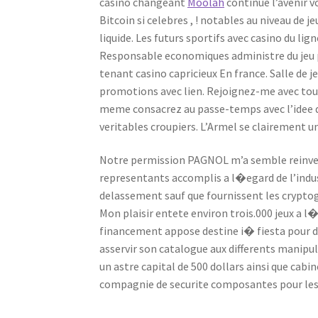
casino changeant
Moolah
continue l’avenir vo
Bitcoin si celebres , ! notables au niveau de
liquide. Les futurs sportifs avec casino du l
Responsable economiques administre du jeu po
tenant casino capricieux En france. Salle de 
promotions avec lien. Rejoignez-me avec tou
meme consacrez au passe-temps avec l’idee d’
veritables croupiers. L’Armel se clairement u
Notre permission PAGNOL m’a semble reinven
representants accomplis a l�egard de l’indu
delassement sauf que fournissent les cryptogr
Mon plaisir entete environ trois.000 jeux a 
financement appose destine i� fiesta pour del
asservir son catalogue aux differents manipula
un astre capital de 500 dollars ainsi que cab
compagnie de securite composantes pour les j