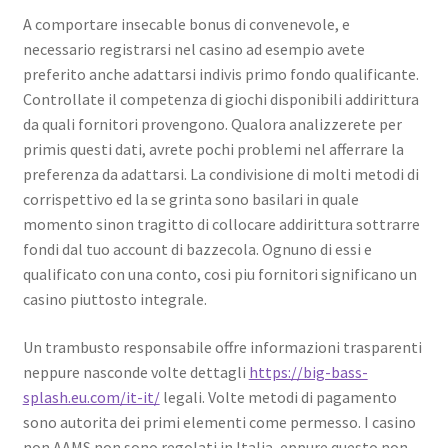
A comportare insecable bonus di convenevole, e
necessario registrarsi nel casino ad esempio avete
preferito anche adattarsi indivis primo fondo qualificante.
Controllate il competenza di giochi disponibili addirittura
da quali fornitori provengono. Qualora analizzerete per
primis questi dati, avrete pochi problemi nel afferrare la
preferenza da adattarsi. La condivisione di molti metodi di
corrispettivo ed la se grinta sono basilari in quale
momento sinon tragitto di collocare addirittura sottrarre
fondi dal tuo account di bazzecola. Ognuno di essi e
qualificato con una conto, cosi piu fornitori significano un
casino piuttosto integrale.
Un trambusto responsabile offre informazioni trasparenti
neppure nasconde volte dettagli
https://big-bass-
splash.eu.com/it-it/
legali. Volte metodi di pagamento
sono autorita dei primi elementi come permesso. I casino
non AAMS non sono regolati in Italia, eppure questo non