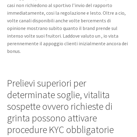
casi non richiedono al sportivo l’invio del rapporto
immediatamente, cosi la regolazione e lesto. Oltre a cio,
volte canali disponibili anche volte bercements di
opinione mostrano subito quanto il brand prende sul
intenso volte suoi fruitori. Laddove valuto un , io vista
perennemente il appoggio clienti inizialmente ancora dei
bonus.
Prelievi superiori per
determinate soglie, vitalita
sospette ovvero richieste di
grinta possono attivare
procedure KYC obbligatorie