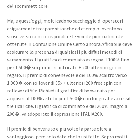
del scommettitore.
Ma, e quest’oggi, molti cadono saccheggio di operatori
esiguamente trasparenti anche ad esempio inventano
scuse verso non corrispondere le vincite puntualmente
ottenute. Il Confusione Online Certo ancora Affidabile deve
assicurare la presenza di qualsiasi i piu diffusi metodi di
versamento. Il gratifica di commiato assegna il 100% fino
per 1.500� sui primi tre intricato + 200 ulteriori giri in
regalo. Il premio di convenevole e del 100% scaltro verso
1.000� con rollover di 35x + ulteriori 200 free spin con
rollover di 50x. Richiedi il gratifica di benvenuto per
acquisire il 100% astuto per 1.500� con luogo alle accessit
tre ricariche. Il gratifica di commiato e del 200% magro a
200�, va adoperato il espressione ITALIA200.
Il premio di benvenuto e piu volte la parte oltre a
vantaggiosa, pero solo dato che lo usi fatto. Sopra molti