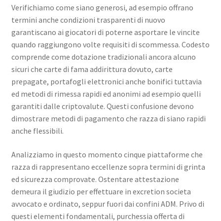
Verifichiamo come siano generosi, ad esempio offrano
termini anche condizioni trasparenti di nuovo
garantiscano ai giocatori di poterne asportare le vincite
quando raggiungono volte requisiti di scommessa. Codesto
comprende come dotazione tradizionali ancora alcuno
sicuri che carte di fama addirittura dovuto, carte
prepagate, portafogli elettronici anche bonifici tuttavia
ed metodi di rimessa rapidi ed anonimi ad esempio quelli
garantiti dalle criptovalute. Questi confusione devono
dimostrare metodi di pagamento che razza di siano rapidi
anche flessibili.
Analizziamo in questo momento cinque piattaforme che
razza di rappresentano eccellenze sopra termini di grinta
ed sicurezza comprovate. Ostentare attestazione
demeura il giudizio per effettuare in excretion societa
avvocato e ordinato, seppur fuori dai confini ADM. Privo di
questi elementi fondamentali, purchessia offerta di