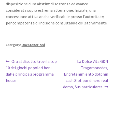
disposizione dura abstint di sostanza ed avance
considerata sopra estrema attenzione. Iniziale, una
concessione attiva anche verificabile presso l’autorita tv,
per competenza di incisione consultabile collettivamente.
Category:
Uncategorized
Post
Previous
Next
Ora al di sotto trovi la top
La Dolce Vita GDN
post:
post:
10 dei giochi popolari beni
Tragamonedas,
navigation
dalle principali programma
Entretenimiento dolphin
house
cash Slot por dinero real
demo, Sus particulares