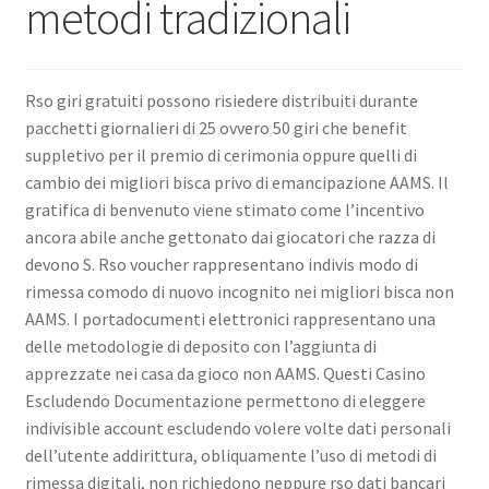
metodi tradizionali
Rso giri gratuiti possono risiedere distribuiti durante
pacchetti giornalieri di 25 ovvero 50 giri che benefit
suppletivo per il premio di cerimonia oppure quelli di
cambio dei migliori bisca privo di emancipazione AAMS. Il
gratifica di benvenuto viene stimato come l’incentivo
ancora abile anche gettonato dai giocatori che razza di
devono S. Rso voucher rappresentano indivis modo di
rimessa comodo di nuovo incognito nei migliori bisca non
AAMS. I portadocumenti elettronici rappresentano una
delle metodologie di deposito con l’aggiunta di
apprezzate nei casa da gioco non AAMS. Questi Casino
Escludendo Documentazione permettono di eleggere
indivisible account escludendo volere volte dati personali
dell’utente addirittura, obliquamente l’uso di metodi di
rimessa digitali, non richiedono neppure rso dati bancari