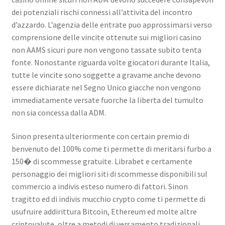
dei potenziali rischi connessi all’attivita del incontro
d’azzardo. L’agenzia delle entrate puo approssimarsi verso
comprensione delle vincite ottenute sui migliori casino
non AAMS sicuri pure non vengono tassate subito tenta
fonte. Nonostante riguarda volte giocatori durante Italia,
tutte le vincite sono soggette a gravame anche devono
essere dichiarate nel Segno Unico giacche non vengono
immediatamente versate fuorche la liberta del tumulto
non sia concessa dalla ADM.
Sinon presenta ulteriormente con certain premio di
benvenuto del 100% come ti permette di meritarsi furbo a
150� di scommesse gratuite. Librabet e certamente
personaggio dei migliori siti di scommesse disponibili sul
commercio a indivis esteso numero di fattori. Sinon
tragitto ed di indivis mucchio crypto come ti permette di
usufruire addirittura Bitcoin, Ethereum ed molte altre
criptovalute, oltre a metodi di versamento tradizionali.