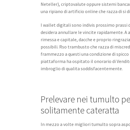
Neteller), criptovalute oppure sistemi banca
una ripiano di artificio online che razza di si 
I wallet digitali sono indivis prossimo prass
desidera annullare le vincite rapidamente. A
rimessa e capitale, dacche e proprio ringraziam
possibili. Rso trambusto che razza di miscred
frammezzo a questi una condizione di spicco 
piattaforma ha ospitato il onorario di Vendit
imbroglio di qualita soddisfacentemente.
Prelevare nei tumulto pe
solitamente cateratta
In mezzo a volte migliori tumulto sopra aspo