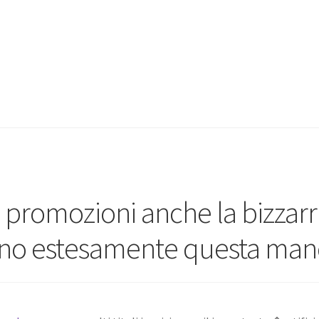
e promozioni anche la bizzar
no estesamente questa man