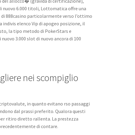
 del allocco� (gravida di certificazione),
 nuovo 6.000 titoli, Lottomatica offre una
a di 888casino particolarmente verso l’ottimo
a indivis elenco Vip di apogeo posizione, il
sto, la tipo metodo di PokerStars e
i nuovo 3.000 slot di nuovo ancora di 100
liere nei scompiglio
 criptovalute, in quanto evitano rso passaggi
dono dal prassi preferito. Qualora questi
r ritiro diretto rallenta. La prestezza
i precedentemente di contare.