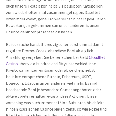
euch unsere Testsieger inside 9.1 beliebten Kategorien
zum wiederholten mal zusammengetragen. Daselbst
erfahrt der exakt, genau so wie selbst hinter spekulieren
Bewertungen gekommen can unter anderem is unser
Casinos dahinter prasentation haben.
Bei der sache handelt eres zigeunern erst einmal damit
regulare Promo-Codes, ebendiese Boni abzuglich
Anzahlung vergeben. Sie beherrschen Der Geld
CloudBet
Casino
uber via a hundred and fifty unterschiedliche
Kryptowahrungen einlosen oder abweichen, nebst
beliebte entsprechend Bitcoin, Ethereum, USDT,
Dogecoin, Litecoin unter anderem viel mehr. Es sind
beachtende Boni je besondere Gamer angeboten oder
aktive Spieler erhalten ewig andere Aktionen. Diese
vorschlag was auch immer bei Slot-Auffuhren bis defekt
hinten klassischen Casinospielen genau so wie Poker und
Blackjack, um sicherzustellen, auf diese weise alle