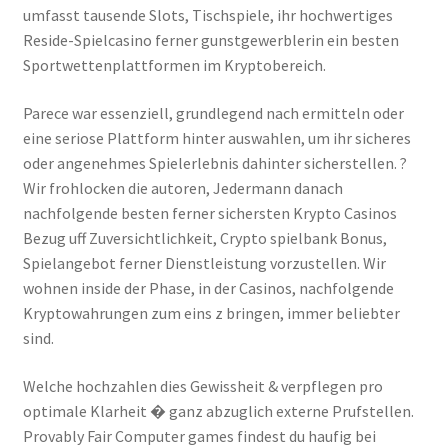
umfasst tausende Slots, Tischspiele, ihr hochwertiges
Reside-Spielcasino ferner gunstgewerblerin ein besten
Sportwettenplattformen im Kryptobereich.
Parece war essenziell, grundlegend nach ermitteln oder
eine seriose Plattform hinter auswahlen, um ihr sicheres
oder angenehmes Spielerlebnis dahinter sicherstellen. ?
Wir frohlocken die autoren, Jedermann danach
nachfolgende besten ferner sichersten Krypto Casinos
Bezug uff Zuversichtlichkeit, Crypto spielbank Bonus,
Spielangebot ferner Dienstleistung vorzustellen. Wir
wohnen inside der Phase, in der Casinos, nachfolgende
Kryptowahrungen zum eins z bringen, immer beliebter
sind.
Welche hochzahlen dies Gewissheit & verpflegen pro
optimale Klarheit � ganz abzuglich externe Prufstellen.
Provably Fair Computer games findest du haufig bei