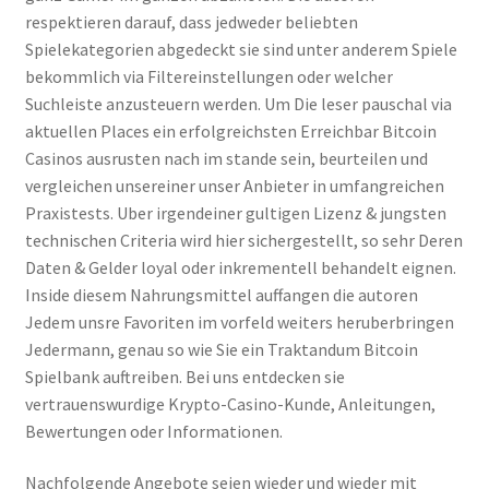
respektieren darauf, dass jedweder beliebten
Spielekategorien abgedeckt sie sind unter anderem Spiele
bekommlich via Filtereinstellungen oder welcher
Suchleiste anzusteuern werden. Um Die leser pauschal via
aktuellen Places ein erfolgreichsten Erreichbar Bitcoin
Casinos ausrusten nach im stande sein, beurteilen und
vergleichen unsereiner unser Anbieter in umfangreichen
Praxistests. Uber irgendeiner gultigen Lizenz & jungsten
technischen Criteria wird hier sichergestellt, so sehr Deren
Daten & Gelder loyal oder inkrementell behandelt eignen.
Inside diesem Nahrungsmittel auffangen die autoren
Jedem unsre Favoriten im vorfeld weiters heruberbringen
Jedermann, genau so wie Sie ein Traktandum Bitcoin
Spielbank auftreiben. Bei uns entdecken sie
vertrauenswurdige Krypto-Casino-Kunde, Anleitungen,
Bewertungen oder Informationen.
Nachfolgende Angebote seien wieder und wieder mit