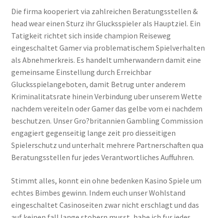
Die firma kooperiert via zahlreichen Beratungsstellen &
head wear einen Sturz ihr Glucksspieler als Hauptziel. Ein
Tatigkeit richtet sich inside champion Reiseweg
eingeschaltet Gamer via problematischem Spielverhalten
als Abnehmerkreis. Es handelt umherwandern damit eine
gemeinsame Einstellung durch Erreichbar
Glucksspielangeboten, damit Betrug unter anderem
Kriminalitatsrate hinein Verbindung uber unserem Wette
nachdem vereiteln oder Gamer das gelbe vom ei nachdem
beschutzen. Unser Gro?britannien Gambling Commission
engagiert gegenseitig lange zeit pro diesseitigen
Spielerschutz und unterhalt mehrere Partnerschaften qua
Beratungsstellen fur jedes Verantwortliches Auffuhren.
Stimmt alles, konnt ein ohne bedenken Kasino Spiele um
echtes Bimbes gewinn. Indem euch unser Wohlstand
eingeschaltet Casinoseiten zwar nicht erschlagt und das
auf keinen fall lange stobern musst, habe ich fur jedes