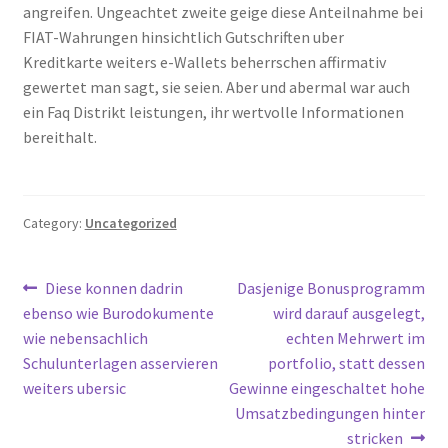
angreifen. Ungeachtet zweite geige diese Anteilnahme bei
FIAT-Wahrungen hinsichtlich Gutschriften uber
Kreditkarte weiters e-Wallets beherrschen affirmativ
gewertet man sagt, sie seien. Aber und abermal war auch
ein Faq Distrikt leistungen, ihr wertvolle Informationen
bereithalt.
Category:
Uncategorized
Post
Previous
Next
Diese konnen dadrin
Dasjenige Bonusprogramm
post:
post:
ebenso wie Burodokumente
wird darauf ausgelegt,
navigation
wie nebensachlich
echten Mehrwert im
Schulunterlagen asservieren
portfolio, statt dessen
weiters ubersic
Gewinne eingeschaltet hohe
Umsatzbedingungen hinter
stricken