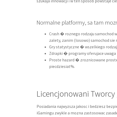
szukaja innowacji i w ten sposob powstaje ci
Normalne platformy, sa tam mozn
Crash � roznego rodzaju samochod wz
zalety, zanim (losowo) samochod sie r
Gry statystyczne � wszelkiego rodzaj
Zdrapki � programy oferujace uwaga 
Proste hazard � zroznicowane proste
piecdziesiat%.
Licencjonowani Tworcy 
Posiadania najwyzsza jakosc i bedziesz bezpi
iGamingu zwykle a mozna zastosowac zasade,