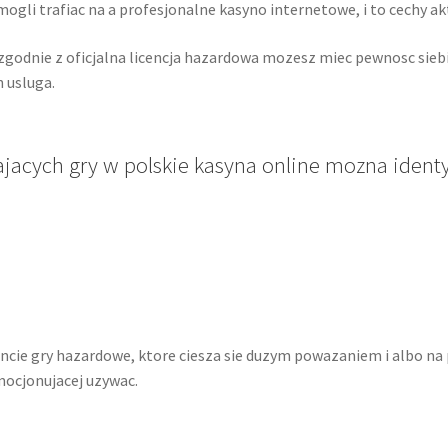
ogli trafiac na a profesjonalne kasyno internetowe, i to cechy a
 zgodnie z oficjalna licencja hazardowa mozesz miec pewnosc sieb
 usluga.
zajacych gry w polskie kasyna online mozna ident
cie gry hazardowe, ktore ciesza sie duzym powazaniem i albo na p
mocjonujacej uzywac.