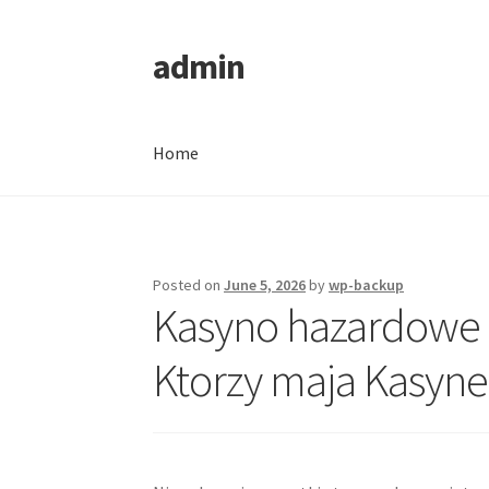
admin
Skip
Skip
to
to
navigation
content
Home
Home
Posted on
June 5, 2026
by
wp-backup
Kasyno hazardowe P
Ktorzy maja Kasyn