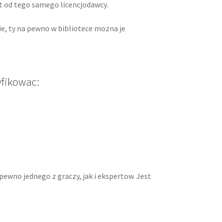
kt od tego samego licencjodawcy.
ie, ty na pewno w bibliotece mozna je
yfikowac:
ewno jednego z graczy, jak i ekspertow. Jest