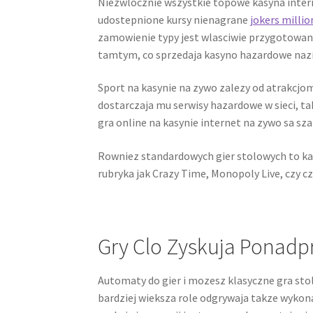
Niezwlocznie wszystkie topowe kasyna intern
udostepnione kursy nienagrane
jokers milli
zamowienie typy jest wlasciwie przygotowa
tamtym, co sprzedaja kasyno hazardowe naz
Sport na kasynie na zywo zalezy od atrakcjo
dostarczaja mu serwisy hazardowe w sieci, t
gra online na kasynie internet na zywo sa sz
Rowniez standardowych gier stolowych to kas
rubryka jak Crazy Time, Monopoly Live, czy 
Gry Clo Zyskuja Ponadp
Automaty do gier i mozesz klasyczne gra sto
bardziej wieksza role odgrywaja takze wyko