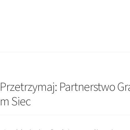
rzetrzymaj: Partnerstwo Gr
em Siec