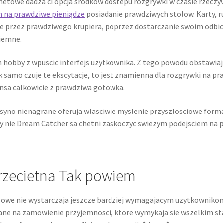
etowe dadza ci opcja srodkow dostepu rozgrywki w czasie rzeczyw
on na prawdziwe pieniądze
posiadanie prawdziwych stolow. Karty, r
ne przez prawdziwego krupiera, poprzez dostarczanie swoim odbi
iemne.
m hobby z wpuscic interfejs uzytkownika. Z tego powodu obstawiaj
ak samo czuje te ekscytacje, to jest znamienna dla rozgrywki na 
ansa calkowicie z prawdziwa gotowka.
yno nienagrane oferuja wlasciwie myslenie przyszlosciowe format
czy nie Dream Catcher sa chetni zaskoczyc swiezym podejsciem na 
rzecietna Tak powiem
lowe nie wystarczaja jeszcze bardziej wymagajacym uzytkownikom 
nane na zamowienie przyjemnosci, ktore wymykaja sie wszelkim 