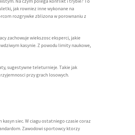
istym. Na czym polega konflikt i trybie? To
uletki, jak rowniez inne wykonane na
orcom rozgrywke zblizona w porownaniu z
acy zachowuje wiekszosc eksperci, jakie
prawdziwym kasynie. Z powodu limity naukowe,
y, sugestywne teleturnieje. Takie jak
przyjemnosci przy grach losowych.
kasyn siec. W ciagu ostatniego czasie coraz
standardom. Zawodowi sportowcy ktorzy