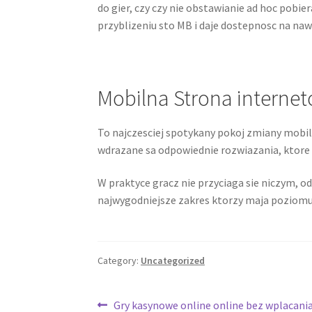
do gier, czy czy nie obstawianie ad hoc pobi
przyblizeniu sto MB i daje dostepnosc na naw
Mobilna Strona interne
To najczesciej spotykany pokoj zmiany mobiln
wdrazane sa odpowiednie rozwiazania, ktore 
W praktyce gracz nie przyciaga sie niczym, 
najwygodniejsze zakres ktorzy maja poziom
Category:
Uncategorized
Post
Previous
Gry kasynowe online online bez wplacani