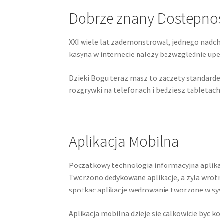
Dobrze znany Dostepnos
XXI wiele lat zademonstrowal, jednego nadch
kasyna w internecie nalezy bezwzglednie upew
Dzieki Bogu teraz masz to zaczety standard
rozgrywki na telefonach i bedziesz tabletach
Aplikacja Mobilna
Poczatkowy technologia informacyjna aplika
Tworzono dedykowane aplikacje, a zyla wrot
spotkac aplikacje wedrowanie tworzone w sy
Aplikacja mobilna dzieje sie calkowicie byc 