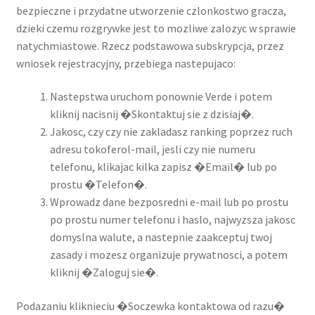
bezpieczne i przydatne utworzenie czlonkostwo gracza,
dzieki czemu rozgrywke jest to mozliwe zalozyc w sprawie
natychmiastowe. Rzecz podstawowa subskrypcja, przez
wniosek rejestracyjny, przebiega nastepujaco:
Nastepstwa uruchom ponownie Verde i potem
kliknij nacisnij �Skontaktuj sie z dzisiaj�.
Jakosc, czy czy nie zakladasz ranking poprzez ruch
adresu tokoferol-mail, jesli czy nie numeru
telefonu, klikajac kilka zapisz �Email� lub po
prostu �Telefon�.
Wprowadz dane bezposredni e-mail lub po prostu
po prostu numer telefonu i haslo, najwyzsza jakosc
domyslna walute, a nastepnie zaakceptuj twoj
zasady i mozesz organizuje prywatnosci, a potem
kliknij �Zaloguj sie�.
Podazaniu kliknieciu �Soczewka kontaktowa od razu�