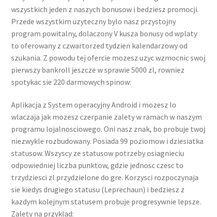
wszystkich jeden z naszych bonusow i bedziesz promocji.
Przede wszystkim uzyteczny bylo nasz przystojny
program powitalny, dolaczony V kusza bonusy od wplaty
to oferowany z czwartorzed tydzien kalendarzowy od
szukania. Z powodu tej ofercie mozesz uzyc wzmocnic swoj
pierwszy bankroll jeszcze w sprawie 5000 zl, rowniez
spotykac sie 220 darmowych spinow:
Aplikacja z System operacyjny Android i mozesz Io
wlaczaja jak mozesz czerpanie zalety w ramach w naszym
programu lojalnosciowego. Oni nasz znak, bo probuje twoj
niezwykle rozbudowany. Posiada 99 poziomow i dziesiatka
statusow. Wszyscy ze statusow potrzeby osiagnieciu
odpowiedniej liczba punktow, gdzie jednosc czesc to
trzydziesci zl przydzielone do gre. Korzysci rozpoczynaja
sie kiedys drugiego statusu (Leprechaun) i bedziesz z
kazdym kolejnym statusem probuje progresywnie lepsze.
Zalety na przyklad: