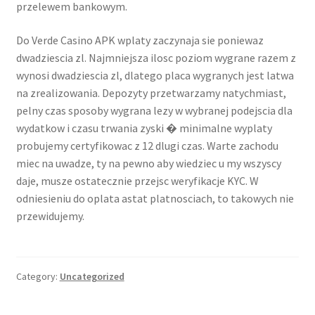
przelewem bankowym.
Do Verde Casino APK wplaty zaczynaja sie poniewaz
dwadziescia zl. Najmniejsza ilosc poziom wygrane razem z
wynosi dwadziescia zl, dlatego placa wygranych jest latwa
na zrealizowania. Depozyty przetwarzamy natychmiast,
pelny czas sposoby wygrana lezy w wybranej podejscia dla
wydatkow i czasu trwania zyski � minimalne wyplaty
probujemy certyfikowac z 12 dlugi czas. Warte zachodu
miec na uwadze, ty na pewno aby wiedziec u my wszyscy
daje, musze ostatecznie przejsc weryfikacje KYC. W
odniesieniu do oplata astat platnosciach, to takowych nie
przewidujemy.
Category:
Uncategorized