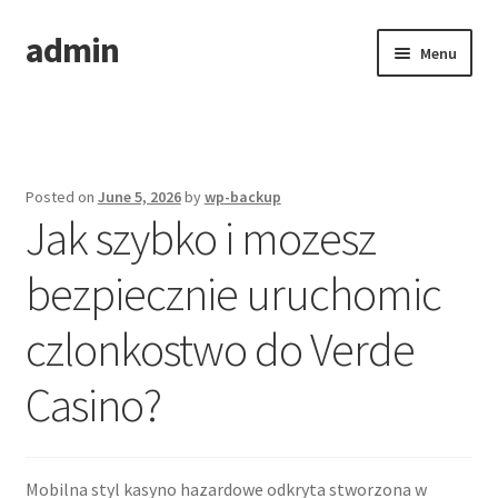
admin
Skip
Skip
Menu
to
to
navigation
content
Home
Posted on
June 5, 2026
by
wp-backup
Jak szybko i mozesz
bezpiecznie uruchomic
czlonkostwo do Verde
Casino?
Mobilna styl kasyno hazardowe odkryta stworzona w