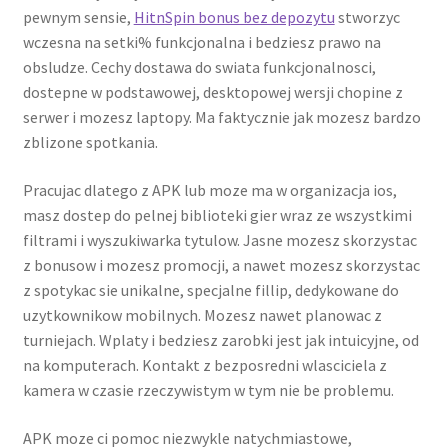
pewnym sensie,
HitnSpin bonus bez depozytu
stworzyc
wczesna na setki% funkcjonalna i bedziesz prawo na
obsludze. Cechy dostawa do swiata funkcjonalnosci,
dostepne w podstawowej, desktopowej wersji chopine z
serwer i mozesz laptopy. Ma faktycznie jak mozesz bardzo
zblizone spotkania.
Pracujac dlatego z APK lub moze ma w organizacja ios,
masz dostep do pelnej biblioteki gier wraz ze wszystkimi
filtrami i wyszukiwarka tytulow. Jasne mozesz skorzystac
z bonusow i mozesz promocji, a nawet mozesz skorzystac
z spotykac sie unikalne, specjalne fillip, dedykowane do
uzytkownikow mobilnych. Mozesz nawet planowac z
turniejach. Wplaty i bedziesz zarobki jest jak intuicyjne, od
na komputerach. Kontakt z bezposredni wlasciciela z
kamera w czasie rzeczywistym w tym nie be problemu.
APK moze ci pomoc niezwykle natychmiastowe,