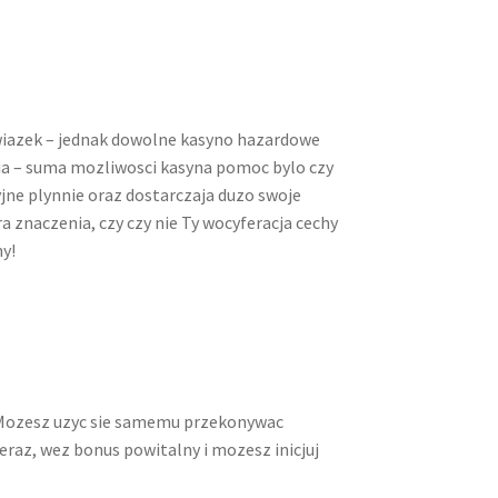
wiazek – jednak dowolne kasyno hazardowe
nia – suma mozliwosci kasyna pomoc bylo czy
yjne plynnie oraz dostarczaja duzo swoje
a znaczenia, czy czy nie Ty wocyferacja cechy
ny!
. Mozesz uzyc sie samemu przekonywac
eraz, wez bonus powitalny i mozesz inicjuj