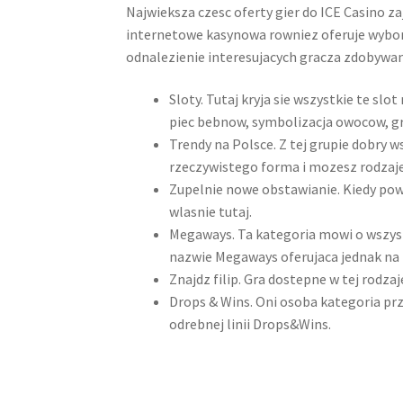
Najwieksza czesc oferty gier do ICE Casino 
internetowe kasynowa rowniez oferuje wybor
odnalezienie interesujacych gracza zdobywan
Sloty. Tutaj kryja sie wszystkie te slo
piec bebnow, symbolizacja owocow, gr
Trendy na Polsce. Z tej grupie dobry 
rzeczywistego forma i mozesz rodzaje
Zupelnie nowe obstawianie. Kiedy powi
wlasnie tutaj.
Megaways. Ta kategoria mowi o wszys
nazwie Megaways oferujaca jednak na 
Znajdz filip. Gra dostepne w tej rodz
Drops & Wins. Oni osoba kategoria p
odrebnej linii Drops&Wins.