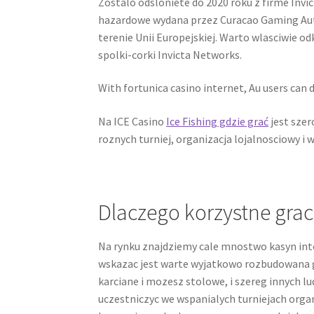
Zostalo odsloniete do 2020 roku z firme Invi
hazardowe wydana przez Curacao Gaming Aut
terenie Unii Europejskiej. Warto wlasciwie o
spolki-corki Invicta Networks.
With fortunica casino internet, Au users can
Na ICE Casino
Ice Fishing gdzie grać
jest szer
roznych turniej, organizacja lojalnosciowy i w
Dlaczego korzystne grac
Na rynku znajdziemy cale mnostwo kasyn inter
wskazac jest warte wyjatkowo rozbudowana ga
karciane i mozesz stolowe, i szereg innych l
uczestniczyc we wspanialych turniejach org