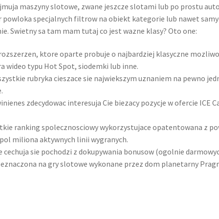
zajmuja maszyny slotowe, zwane jeszcze slotami lub po prostu au
 powloka specjalnych filtrow na obiekt kategorie lub nawet samy
ie. Swietny sa tam mam tutaj co jest wazne klasy? Oto one:
t rozszerzen, ktore oparte probuje o najbardziej klasyczne mozliwosc
a wideo typu Hot Spot, siodemki lub inne.
wszystkie rubryka cieszace sie najwiekszym uznaniem na pewno jed
.
nienes zdecydowac interesuja Cie biezacy pozycje w ofercie ICE C
tkie ranking spolecznosciowy wykorzystujace opatentowana z p
pol miliona aktywnych linii wygranych.
aje cechuja sie pochodzi z dokupywania bonusow (ogolnie darmowy
rzeznaczona na gry slotowe wykonane przez dom planetarny Pragm