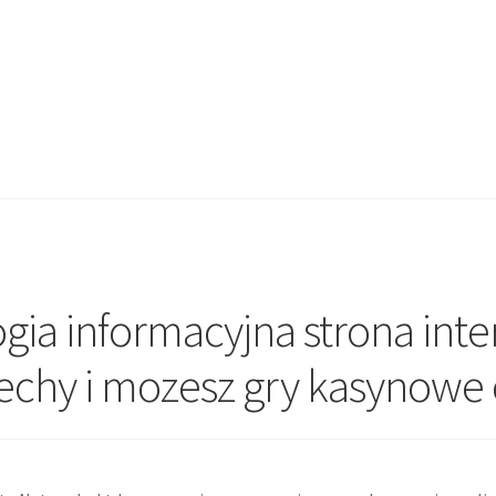
ogia informacyjna strona int
echy i mozesz gry kasynowe 