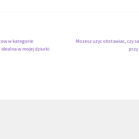
Next
tow w kategorie
Mozesz uzyc obstawiac, czy sa
post:
idealna w mojej dziurki
przy