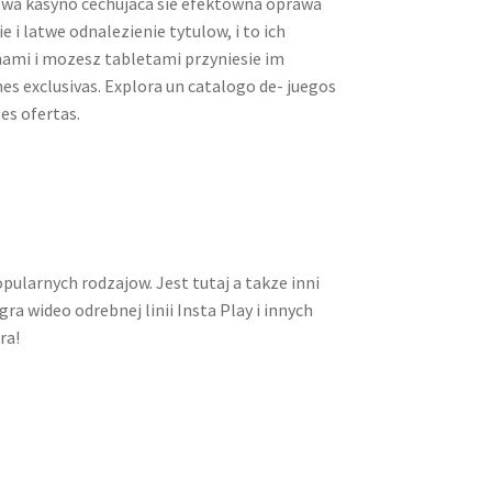
wa kasyno cechujaca sie efektowna oprawa
i latwe odnalezienie tytulow, i to ich
nami i mozesz tabletami przyniesie im
 exclusivas. Explora un catalogo de- juegos
es ofertas.
pularnych rodzajow. Jest tutaj a takze inni
ra wideo odrebnej linii Insta Play i innych
ra!