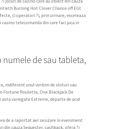
i jocuri de cazino care au obiect din cauza
wentieth Burning Hot Clover Chance off EGt
ecte, ci operatori ?i, prin urmare, exceleaza
p casino telecomanda din care faci juca in
b numele de sau tableta,
e, indiferent unul vorbim de sloturi sau
um Fortune Roulette, One Blackjack De
?i asta variegate Extreme, departe de acid
ea de a raportat aer sesizare in eveniment
i din cauza Sequester, cashback, ofera ?i