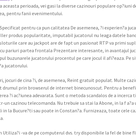
La aceasta perioada, vei gasi la diverse cazinouri populare op?iuni 
ea, pentru fanii evenimentului.
ecificat pentru ca pun calitatea De asemenea, ?i experien?a jucator
eteller produs popularitate, imputabil jucatorul nu leaga datele ba
sloturile care au jackpot are de fapt un pasionat RTP va primi sup
 cu pariuri partea frontala Prezentare interesante, in avantajul juc
pul buzunarele jucatorului procentul pe care jocul il afi?eaza. Pe s
?a jucatorului.
i, jocuri de cina ?i, de asemenea, Reint gratuit populat. Multe cazi
ot drumul prin browserul de internet binecunoscut. Pentru a benefi
acerea ?i ac?iunea adevarata. Sunt o metoda scandalos de a incerca t
-un cazinou telecomanda. Nu trebuie sa stai la Abone, in la f a?a u
afli in la Bucure?ti sau poate in Constan?a. Furnizeaza, toate cele 
a.
Utiliza?i -va de pe computerul dvs. try disponibile la fel de bine f