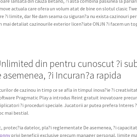
are lansata din cauza Betano, ?i asta combina pasiunea la pariari ?
omove actuala care ofera un volum atat de bine on slotul clasic T
re ?i limite, dar Ne dam seama cu siguran?a nu exista cazinouri perf
am mai detaliat cazinourile exterior licen?iate ONJN ?i facem un to
 Unlimited din pentru cunoscut ?i su
e asemenea, ?i Incuran?a rapida
lor de cazinou in timp ce se afla in timpul inova?ie ?i creativitat
software Pragmatic Play a introdus Reint gratuit inovatoare prec
plicatori ?i proceduri speciale. Jucatorii ar putea prefera Interes 
oc mai bestial.
t, protec?ia datelor, pla?i reglementate De asemenea, ?i capacitat
Jonny
privi beneficii exclusive precum manager personal, limite mar