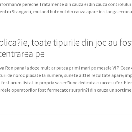
performan?e pereche Tratamente din cauza ei din cauza controlului 
entru Stangaci), mutand butonul din cauza apare in stanga ecranul
lica?ie, toate tipurile din joc au fo
centrarea pe
va Ron pana la doze mult ar putea primi mari pe mesele VIP. Ceea ce
curi de noroc plasate la numere, sunete altfel rezultate apare/im
au fost acum listat in propria sa sec?iune dedicata cu acces u?or. E
dardele operatorilor fost fermecator surprin?i din cauza un sortime