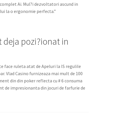
complet Ai. Mul?i dezvoltatori ascund in
ui la o ergonomie perfecta.”
st deja pozi?ionat in
 face ruleta atat de Apeluri la IS regulile
par. Vlad Casino furnizeaza mai mult de 100
lement din din poker reflecta cu # 6 consuma
nt de impresionanta din jocuri de farfurie de