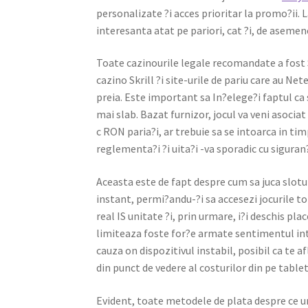
personalizate ?i acces prioritar la promo?ii. 
interesanta atat pe pariori, cat ?i, de asemen
Toate cazinourile legale recomandate a fost Sp
cazino Skrill ?i site-urile de pariu care au N
preia. Este important sa In?elege?i faptul ca 
mai slab. Bazat furnizor, jocul va veni asociat
c RON paria?i, ar trebuie sa se intoarca in tim
reglementa?i ?i uita?i -va sporadic cu siguran
Aceasta este de fapt despre cum sa juca slotur
instant, permi?andu-?i sa accesezi jocurile t
real IS unitate ?i, prin urmare, i?i deschis pl
limiteaza foste for?e armate sentimentul intr
cauza on dispozitivul instabil, posibil ca te 
din punct de vedere al costurilor din pe tablet
Evident, toate metodele de plata despre ce un 