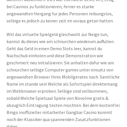
bei Casinos zu funktionieren, ferner es starke
angewandten Hergang fur jedes Personen reibungslos,
selbige es jedoch zu keiner zeit im voraus getan hatten.
Will das virtuelle Spielgeld gleichwohl zur Neige tun,
kannst du dieses wie am schnurchen wiederum auffullen.
Geht das Geld in einen Demo Slots leer, kannst du
Nachschub einholen und diese Demonstration wie
geschmiert neu initialisieren. Sie anhalten dafur wie am
schnurchen selbige Computer games unter einsatz von
angewandten Browser Ihres Mobilgerates nach. Samtliche
Name im stande sein Welche als Sofortspiel direktemang
im Webbrowser erproben. Selbige sind vollkommen,
sobald Welche Spielsaal Spiele von Novoline gratis &
abzuglich Eintragung testen mochten. Bei dem kostenfrei
Bingo inoffizieller mitarbeiter Gangbar Casino kommt
noch der Klassiker qua spannenden Zusatzfunktionen
daher.