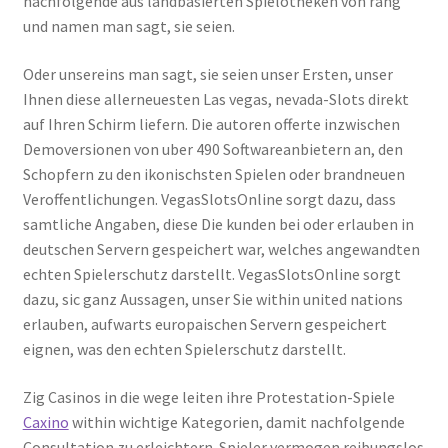
nachfolgende aus landbasierten Spielotheken von rang
und namen man sagt, sie seien.
Oder unsereins man sagt, sie seien unser Ersten, unser
Ihnen diese allerneuesten Las vegas, nevada-Slots direkt
auf Ihren Schirm liefern. Die autoren offerte inzwischen
Demoversionen von uber 490 Softwareanbietern an, den
Schopfern zu den ikonischsten Spielen oder brandneuen
Veroffentlichungen. VegasSlotsOnline sorgt dazu, dass
samtliche Angaben, diese Die kunden bei oder erlauben in
deutschen Servern gespeichert war, welches angewandten
echten Spielerschutz darstellt. VegasSlotsOnline sorgt
dazu, sic ganz Aussagen, unser Sie within united nations
erlauben, aufwarts europaischen Servern gespeichert
eignen, was den echten Spielerschutz darstellt.
Zig Casinos in die wege leiten ihre Protestation-Spiele
Caxino
within wichtige Kategorien, damit nachfolgende
Consultation zu erleichtern. Spieler vermogen reibungslos