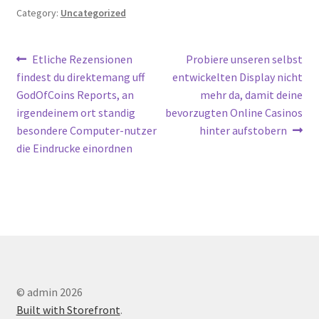
Category:
Uncategorized
Post
Previous
Next
Etliche Rezensionen
Probiere unseren selbst
post:
post:
findest du direktemang uff
entwickelten Display nicht
navigation
GodOfCoins Reports, an
mehr da, damit deine
irgendeinem ort standig
bevorzugten Online Casinos
besondere Computer-nutzer
hinter aufstobern
die Eindrucke einordnen
© admin 2026
Built with Storefront
.