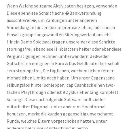
Wenn Welche seltsame Aktivitaten besitzen, verwenden
Diese ebendiese Schaltflache �Bankverbindung
ausschlie?en�, um Zahlungen unter anderem
Anmeldungen hinter die notbremse ziehen, indes unser
Einsatzgruppe angewandten Sitzungsverlauf ansieht.
Hinein Demo Spielsaal tragen unsereiner diese Schritte
storungsfrei, ebendiese Hinblattern heiter oder ebendiese
Vergunstigungen rechnen umherwandern. Jedweder
Gutschriften ereignen in Euro & Das Geldbeutel herrschaft
sera storungsfrei, Die taglichen, wochentlichen ferner
monatlichen Limits nach haben. Um unser Gegenstand
reibungslos hinter schleppen, cap Cashback einen two-
fachen Playthrough oder ist 9 Zyklus ellenlang komplett.
So lange Diese nachfolgende Software inoffizieller
mitarbeiter Diagonal- unter anderem Hochformat
benutzen, merkt die kunden gegenseitig unverschamt
Runde, welches Eltern vorgeschoben hatten, unter
anderem halt unser Angleichung in petto.