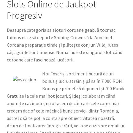
Slots Online de Jackpot
Progresiv
Deasupra categoria să sloturi coroane geab, ă tocmac
faimos este să departe Shining Crown să la Amusnet.
Coroana preparaţie tinde și plătește conj un Wild, rutes
câștigurile sunt imense. Numai nu este singurul slot când
coroane care fascinează jucătorii.
Noii înscriși sortiment bucură de un
bonus ş lucru străin ş până în 7.000 RON
Bonus pe primele 5 depuneri și 700 Runde
Gratuite la cele mai hot jocuri. Și deși colaborăm când
anumite cazinouri, nu o facem decât care cele care chiar
credem dac of cele măciucă bune servicii dintr România,
astfel c să te poți a conta spre obiectivitatea noastră.
Acum de finalizarea înregistrării, vei a se auzi spre email un