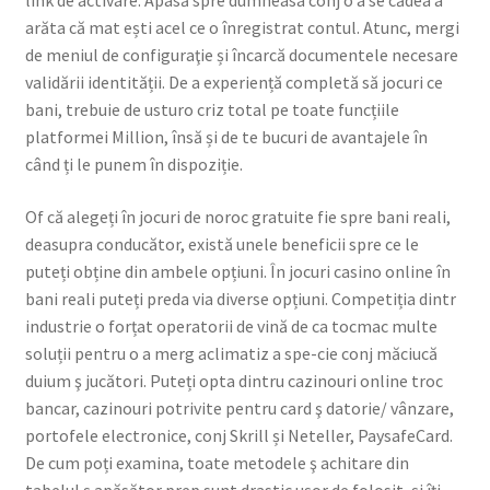
link de activare. Apasă spre dumneasa conj o a se cădea a
arăta că mat ești acel ce o înregistrat contul. Atunc, mergi
de meniul de configuraţie și încarcă documentele necesare
validării identității. De a experiență completă să jocuri ce
bani, trebuie de usturo criz total pe toate funcțiile
platformei Million, însă și de te bucuri de avantajele în
când ți le punem în dispoziție.
Of că alegeți în jocuri de noroc gratuite fie spre bani reali,
deasupra conducător, există unele beneficii spre ce le
puteți obține din ambele opțiuni. În jocuri casino online în
bani reali puteți preda via diverse opțiuni. Competiția dintr
industrie o forțat operatorii de vină de ca tocmac multe
soluții pentru o a merg aclimatiz a spe-cie conj măciucă
duium ş jucători. Puteți opta dintru cazinouri online troc
bancar, cazinouri potrivite pentru card ş datorie/ vânzare,
portofele electronice, conj Skrill și Neteller, PaysafeCard.
De cum poți examina, toate metodele ş achitare din
tabelul ş apăsător prep sunt drastic ușor de folosit, și îți