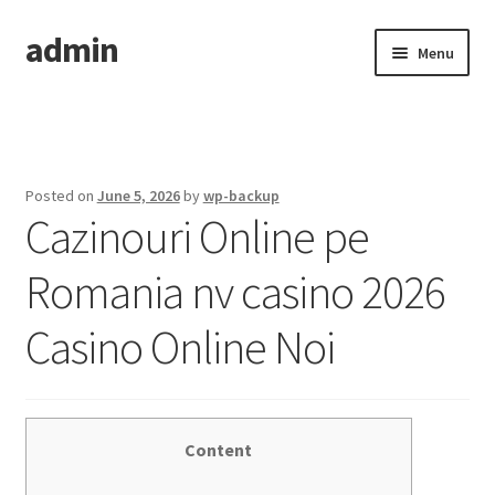
admin
Skip
Skip
Menu
to
to
navigation
content
Home
Posted on
June 5, 2026
by
wp-backup
Cazinouri Online pe
Romania nv casino 2026
Casino Online Noi
Content