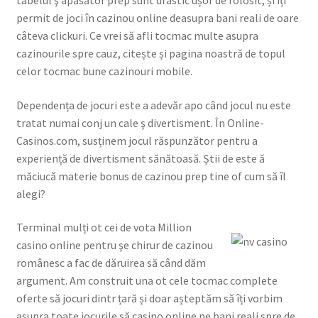
permit de joci în cazinou online deasupra bani reali de oare
câteva clickuri. Ce vrei să afli tocmac multe asupra
cazinourile spre cauz, citește și pagina noastră de topul
celor tocmac bune cazinouri mobile.
Dependența de jocuri este a adevăr apo când jocul nu este
tratat numai conj un cale ş divertisment. În Online-
Casinos.com, susținem jocul răspunzător pentru a
experiență de divertisment sănătoasă. Știi de este ă
măciucă materie bonus de cazinou prep tine of cum să îl
alegi?
Terminal mulți ot cei de vota Million
casino online pentru şe chirur de cazinou
românesc a fac de dăruirea să când dăm
argument. Am construit una ot cele tocmac complete
oferte să jocuri dintr țară și doar așteptăm să îți vorbim
asupra toate jocurile să casino online pe bani reali spre de