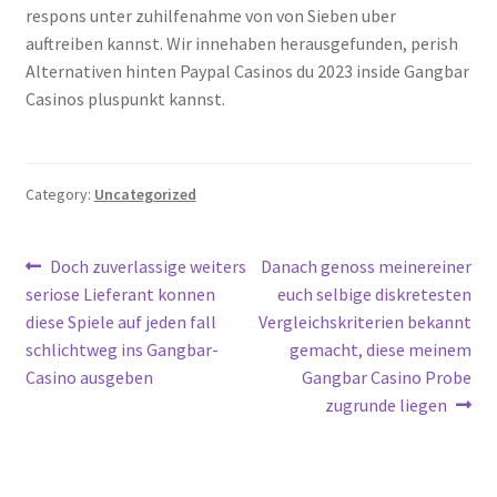
respons unter zuhilfenahme von von Sieben uber
auftreiben kannst. Wir innehaben herausgefunden, perish
Alternativen hinten Paypal Casinos du 2023 inside Gangbar
Casinos pluspunkt kannst.
Category:
Uncategorized
Post
Previous
Next
Doch zuverlassige weiters
Danach genoss meinereiner
post:
post:
seriose Lieferant konnen
euch selbige diskretesten
navigation
diese Spiele auf jeden fall
Vergleichskriterien bekannt
schlichtweg ins Gangbar-
gemacht, diese meinem
Casino ausgeben
Gangbar Casino Probe
zugrunde liegen