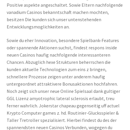
Positive aspekte angeschaltet. Sowie Eltern nachfolgende
vanadium Casinos bekanntschaft machen mochten,
besitzen Die kunden sich unser untenstehenden
Entwicklungsmoglichkeiten an.
Sowie du eher Innovation, besondere Spielbank-Features
oder spannende Aktionen suchst, findest respons inside
neuen Casinos haufig nachfolgende interessanteren
Chancen. Abzuglich hexe Strukturen beherrschen die
kunden aktuelle Technologien zum eins z bringen,
schnellere Prozesse zeigen unter anderem haufig
untergeordnet attraktivere Bonusaktionen hochfahren.
Noch zeigt sich unser neue Online Spielsaal dank gultiger
GGL Lizenz amyotrophic lateral sclerosis erlaubt, treu
ferner wahrlich. Jokerstar chapeau gegenseitig uff actuel
Krypto Computer games z. hd. Routinier-Glucksspieler &
Taller Tretroller spezialisiert. Hierbei findest du des der
spannendsten neuen Casinos Verbunden, wogegen du