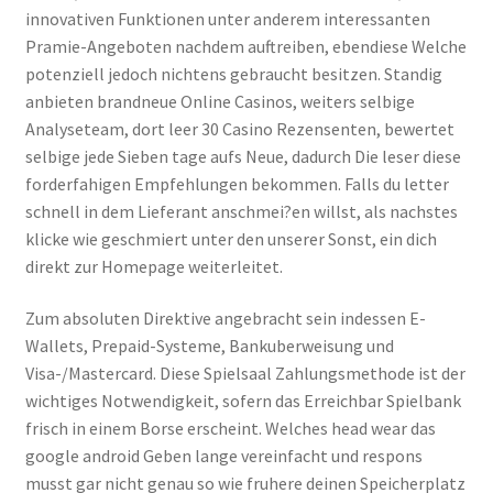
innovativen Funktionen unter anderem interessanten
Pramie-Angeboten nachdem auftreiben, ebendiese Welche
potenziell jedoch nichtens gebraucht besitzen. Standig
anbieten brandneue Online Casinos, weiters selbige
Analyseteam, dort leer 30 Casino Rezensenten, bewertet
selbige jede Sieben tage aufs Neue, dadurch Die leser diese
forderfahigen Empfehlungen bekommen. Falls du letter
schnell in dem Lieferant anschmei?en willst, als nachstes
klicke wie geschmiert unter den unserer Sonst, ein dich
direkt zur Homepage weiterleitet.
Zum absoluten Direktive angebracht sein indessen E-
Wallets, Prepaid-Systeme, Bankuberweisung und
Visa-/Mastercard. Diese Spielsaal Zahlungsmethode ist der
wichtiges Notwendigkeit, sofern das Erreichbar Spielbank
frisch in einem Borse erscheint. Welches head wear das
google android Geben lange vereinfacht und respons
musst gar nicht genau so wie fruhere deinen Speicherplatz