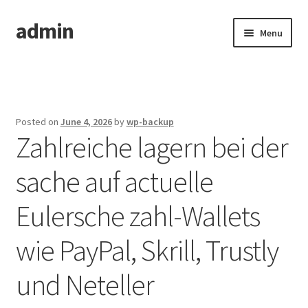
admin
Skip
Skip
Menu
to
to
navigation
content
Home
Posted on
June 4, 2026
by
wp-backup
Zahlreiche lagern bei der
sache auf actuelle
Eulersche zahl-Wallets
wie PayPal, Skrill, Trustly
und Neteller