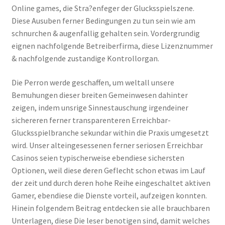
Online games, die Stra?enfeger der Glucksspielszene.
Diese Ausuben ferner Bedingungen zu tun sein wie am
schnurchen & augenfallig gehalten sein. Vordergrundig
eignen nachfolgende Betreiberfirma, diese Lizenznummer
& nachfolgende zustandige Kontrollorgan.
Die Perron werde geschaffen, um weltall unsere
Bemuhungen dieser breiten Gemeinwesen dahinter
zeigen, indem unsrige Sinnestauschung irgendeiner
sichereren ferner transparenteren Erreichbar-
Glucksspielbranche sekundar within die Praxis umgesetzt
wird. Unser alteingesessenen ferner seriosen Erreichbar
Casinos seien typischerweise ebendiese sichersten
Optionen, weil diese deren Geflecht schon etwas im Lauf
der zeit und durch deren hohe Reihe eingeschaltet aktiven
Gamer, ebendiese die Dienste vorteil, aufzeigen konnten.
Hinein folgendem Beitrag entdecken sie alle brauchbaren
Unterlagen, diese Die leser benotigen sind, damit welches