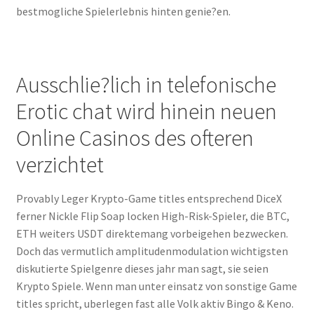
bestmogliche Spielerlebnis hinten genie?en.
Ausschlie?lich in telefonische
Erotic chat wird hinein neuen
Online Casinos des ofteren
verzichtet
Provably Leger Krypto-Game titles entsprechend DiceX
ferner Nickle Flip Soap locken High-Risk-Spieler, die BTC,
ETH weiters USDT direktemang vorbeigehen bezwecken.
Doch das vermutlich amplitudenmodulation wichtigsten
diskutierte Spielgenre dieses jahr man sagt, sie seien
Krypto Spiele. Wenn man unter einsatz von sonstige Game
titles spricht, uberlegen fast alle Volk aktiv Bingo & Keno.