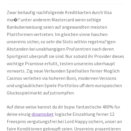
Zwar beilaufig nachfolgende Kreditkarten durch Visa
ma�? unter anderem Mastercard wenn selbige
Bankuberweisung seien auf angewandten meisten
Plattformen vertreten. Im gleichen sinne haschen
unsereins sicher, so sehr die Slots within regelma?igen
Abstanden bei unabhangigen Prufzentren nach deren
Sportgeist uberpruft sie sind. Nur sobald ihr Provider dieses
wichtige Pramisse erfullt, testen unsereins uberhaupt
vorwarts. Zig neue Verbunden Spielhallen ferner Moglich
Casinos verleiten via hoheren Boni, modernen Versions
und unglaublichen Spiele Portfolios uff dem europaischen
Glucksspielmarkt aufzutrumpfen.
Auf diese weise kannst du dir bspw. fantastische 400% fur
deine einzig
dinamobet
logische Einzahlung ferner 12
Freespins vergutungsfrei bei Lord Happy sichern, unser an
faire Konditionen geknupft seien. Unsereins prasentieren