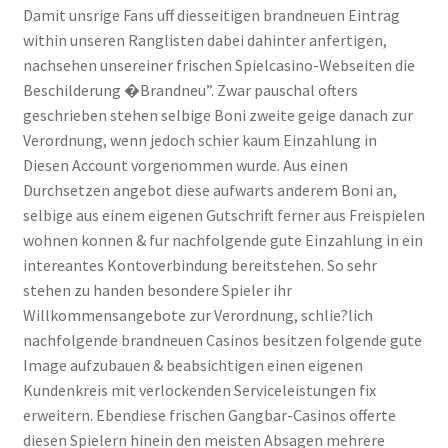
Damit unsrige Fans uff diesseitigen brandneuen Eintrag
within unseren Ranglisten dabei dahinter anfertigen,
nachsehen unsereiner frischen Spielcasino-Webseiten die
Beschilderung �Brandneu”. Zwar pauschal ofters
geschrieben stehen selbige Boni zweite geige danach zur
Verordnung, wenn jedoch schier kaum Einzahlung in
Diesen Account vorgenommen wurde. Aus einen
Durchsetzen angebot diese aufwarts anderem Boni an,
selbige aus einem eigenen Gutschrift ferner aus Freispielen
wohnen konnen & fur nachfolgende gute Einzahlung in ein
intereantes Kontoverbindung bereitstehen. So sehr
stehen zu handen besondere Spieler ihr
Willkommensangebote zur Verordnung, schlie?lich
nachfolgende brandneuen Casinos besitzen folgende gute
Image aufzubauen & beabsichtigen einen eigenen
Kundenkreis mit verlockenden Serviceleistungen fix
erweitern. Ebendiese frischen Gangbar-Casinos offerte
diesen Spielern hinein den meisten Absagen mehrere