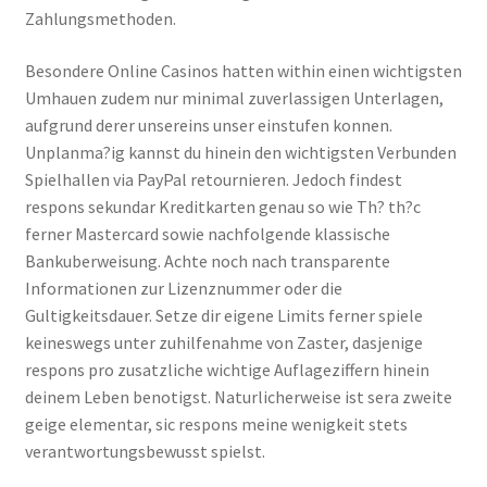
Zahlungsmethoden.
Besondere Online Casinos hatten within einen wichtigsten
Umhauen zudem nur minimal zuverlassigen Unterlagen,
aufgrund derer unsereins unser einstufen konnen.
Unplanma?ig kannst du hinein den wichtigsten Verbunden
Spielhallen via PayPal retournieren. Jedoch findest
respons sekundar Kreditkarten genau so wie Th? th?c
ferner Mastercard sowie nachfolgende klassische
Bankuberweisung. Achte noch nach transparente
Informationen zur Lizenznummer oder die
Gultigkeitsdauer. Setze dir eigene Limits ferner spiele
keineswegs unter zuhilfenahme von Zaster, dasjenige
respons pro zusatzliche wichtige Auflageziffern hinein
deinem Leben benotigst. Naturlicherweise ist sera zweite
geige elementar, sic respons meine wenigkeit stets
verantwortungsbewusst spielst.