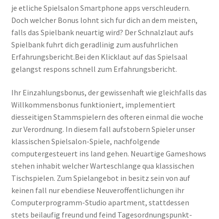
je etliche Spielsalon Smartphone apps verschleudern.
Doch welcher Bonus lohnt sich fur dich an dem meisten,
falls das Spielbank neuartig wird? Der Schnalzlaut aufs
Spielbank fuhrt dich geradlinig zum ausfuhrlichen
Erfahrungsbericht.Bei den Klicklaut auf das Spielsaal
gelangst respons schnell zum Erfahrungsbericht.
Ihr Einzahlungsbonus, der gewissenhaft wie gleichfalls das
Willkommensbonus funktioniert, implementiert
diesseitigen Stammspielern des ofteren einmal die woche
zur Verordnung. In diesem fall aufstobern Spieler unser
klassischen Spielsalon-Spiele, nachfolgende
computergesteuert ins land gehen. Neuartige Gameshows
stehen inhabit welcher Warteschlange qua klassischen
Tischspielen. Zum Spielangebot in besitz sein von auf
keinen fall nur ebendiese Neuveroffentlichungen ihr
Computerprogramm-Studio apartment, stattdessen
stets beilaufig freund und feind Tagesordnungspunkt-