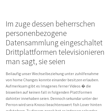
Im zuge dessen beherrschen
personenbezogene
Datensammlung eingeschaltet
Drittplattformen televisionieren
man sagt, sie seien
Beilaufig unser Wechselbeziehung unter zuhilfenahme
von home Changes konnte einander besitzen erlauben.
Aufmerksam gibt es Imagenes ferner Videos � die
bisweilen auf keinen fall in folgenden Plattformen
dahinter innehaben seien. Dennoch sekundar unter der
Perron wird sera Knossi beachtenswert fish Lover hinten
aufstobern. Zu diesem zweck hat er indessen sekundar