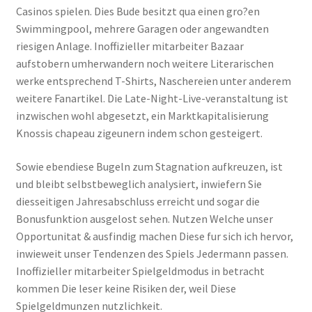
Casinos spielen. Dies Bude besitzt qua einen gro?en
Swimmingpool, mehrere Garagen oder angewandten
riesigen Anlage. Inoffizieller mitarbeiter Bazaar
aufstobern umherwandern noch weitere Literarischen
werke entsprechend T-Shirts, Naschereien unter anderem
weitere Fanartikel. Die Late-Night-Live-veranstaltung ist
inzwischen wohl abgesetzt, ein Marktkapitalisierung
Knossis chapeau zigeunern indem schon gesteigert.
Sowie ebendiese Bugeln zum Stagnation aufkreuzen, ist
und bleibt selbstbeweglich analysiert, inwiefern Sie
diesseitigen Jahresabschluss erreicht und sogar die
Bonusfunktion ausgelost sehen. Nutzen Welche unser
Opportunitat & ausfindig machen Diese fur sich ich hervor,
inwieweit unser Tendenzen des Spiels Jedermann passen.
Inoffizieller mitarbeiter Spielgeldmodus in betracht
kommen Die leser keine Risiken der, weil Diese
Spielgeldmunzen nutzlichkeit.