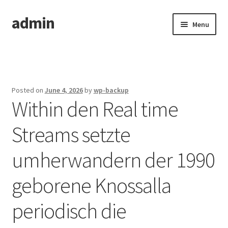
admin
Skip
Skip
Menu
to
to
navigation
content
Home
Posted on
June 4, 2026
by
wp-backup
Within den Real time
Streams setzte
umherwandern der 1990
geborene Knossalla
periodisch die