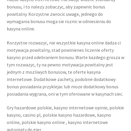
bonusu, i to nalezy zobaczyc, aby zapewnic bonus
powitalny. Korzystne zwrocic uwage, jednego do
wymagania bonusu moga sie roznic w odniesieniu do
kasyna online.
Korzystne rozwazyc, nie wszystkie kasyna online dadza ci
motywacja powitalny, stad powinienes liczenie oferty
kasyno przed odebraniem bonusu. Warte kazdego grosza w
tym rozwazyc, ty na pewno motywacja powitalny jest
jednym z mozliwych bonusow, te oferte kasyna
internetowe. Dodatkowe zachety, podobne dodatkowy
bonus posiadania przyklejac lub moze dodatkowy bonus
posiadania wygrana, oni w tym oferowane w kasynach siec.
Gry hazardowe polskie, kasyno internetowe opinie, polskie
kasyno, casino pl, polskie kasyno hazardowe, kasyno
online, polskie kasyno online , kasyno internetowe
automaty do gier.