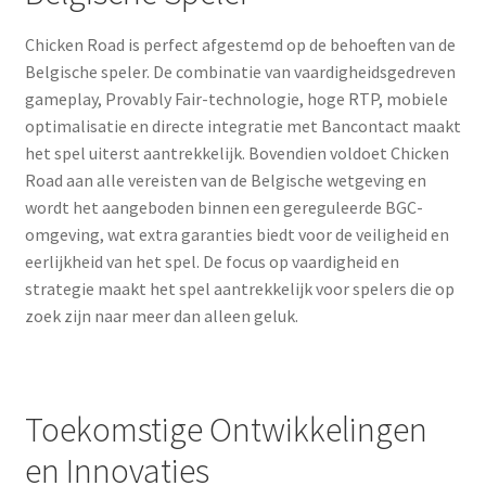
Chicken Road is perfect afgestemd op de behoeften van de
Belgische speler. De combinatie van vaardigheidsgedreven
gameplay, Provably Fair-technologie, hoge RTP, mobiele
optimalisatie en directe integratie met Bancontact maakt
het spel uiterst aantrekkelijk. Bovendien voldoet Chicken
Road aan alle vereisten van de Belgische wetgeving en
wordt het aangeboden binnen een gereguleerde BGC-
omgeving, wat extra garanties biedt voor de veiligheid en
eerlijkheid van het spel. De focus op vaardigheid en
strategie maakt het spel aantrekkelijk voor spelers die op
zoek zijn naar meer dan alleen geluk.
Toekomstige Ontwikkelingen
en Innovaties