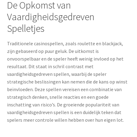
De Opkomst van
Vaardigheidsgedreven
Spelletjes
Traditionele casinospellen, zoals roulette en blackjack,
zijn gebaseerd op puur geluk. De uitkomst is
onvoorspelbaar en de speler heeft weinig invloed op het
resultaat. Dit staat in schril contrast met
vaardigheidsgedreven spellen, waarbij de speler
strategische beslissingen kan nemen die de kans op winst
beïnvloeden. Deze spellen vereisen een combinatie van
strategisch denken, snelle reacties en een goede
inschatting van risico’s. De groeiende populariteit van
vaardigheidsgedreven spellen is een duidelijk teken dat
spelers meer controle willen hebben over hun eigen lot.