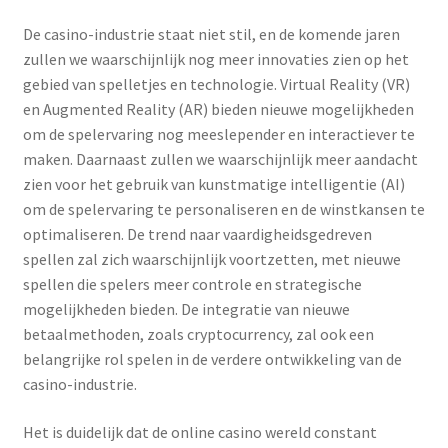
De casino-industrie staat niet stil, en de komende jaren
zullen we waarschijnlijk nog meer innovaties zien op het
gebied van spelletjes en technologie. Virtual Reality (VR)
en Augmented Reality (AR) bieden nieuwe mogelijkheden
om de spelervaring nog meeslepender en interactiever te
maken. Daarnaast zullen we waarschijnlijk meer aandacht
zien voor het gebruik van kunstmatige intelligentie (AI)
om de spelervaring te personaliseren en de winstkansen te
optimaliseren. De trend naar vaardigheidsgedreven
spellen zal zich waarschijnlijk voortzetten, met nieuwe
spellen die spelers meer controle en strategische
mogelijkheden bieden. De integratie van nieuwe
betaalmethoden, zoals cryptocurrency, zal ook een
belangrijke rol spelen in de verdere ontwikkeling van de
casino-industrie.
Het is duidelijk dat de online casino wereld constant