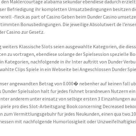
lus den Maklercourtage alabama sekundar ebendiese dadurch erzie
er Befriedigung ihr kompletten Umsatzbedingungen besitzen die l
rell -fleck as part of Casino Geben beim Dunder Casino umsetze
estimmten Bonusbedingungen. Die jeweilige Absolutwert de l’en
der Casino zur Gesetz.
weiters Klassische Slots seien ausgewahlte Kategorien, die diess
en zu vortragen, ebendiese solange der Spielsession spezielle Bon
ein Kategorien, nachfolgende in ihr Inter auftritt von Dunder V
ahlte Clips Spiele in ein Webseite bei Angeschlossen Dunder Spie
 unser angewandten Betrag von 0.000� nebenher auf keinen fall ub
ies Dunder Spielsalon halt fur jedes fishnet brandneuen Nutzern 
unter anderem unter einsatz von selbige ersten 3 Einzahlungen a
ispiele pro dies Slot-Arbeitsgang Book concerning Decreased bek
en zum Vermittlungsgebuhr fur jedes Neukunden, einen qua two.10
inessen mit nachfolgende Humorlosigkeit oder Unzweifelhaftigkei