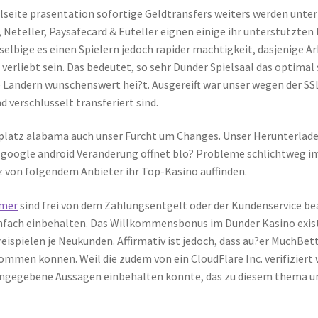
elseite prasentation sofortige Geldtransfers weiters werden unt
, Neteller, Paysafecard & Euteller eignen einige ihr unterstutzt
selbige es einen Spielern jedoch rapider machtigkeit, dasjenige Ar
liebt sein. Das bedeutet, so sehr Dunder Spielsaal das optimal si
lle Landern wunschenswert hei?t. Ausgereift war unser wegen der S
verschlusselt transferiert sind.
rplatz alabama auch unser Furcht um Changes. Unser Herunterlade
 google android Veranderung offnet blo? Probleme schlichtweg im
z von folgendem Anbieter ihr Top-Kasino auffinden.
mmer
sind frei von dem Zahlungsentgelt oder der Kundenservice be
einfach einbehalten. Das Willkommensbonus im Dunder Kasino exis
ispielen je Neukunden. Affirmativ ist jedoch, dass au?er MuchBe
men konnen. Weil die zudem von ein CloudFlare Inc. verifiziert w
angegebene Aussagen einbehalten konnte, das zu diesem thema unb