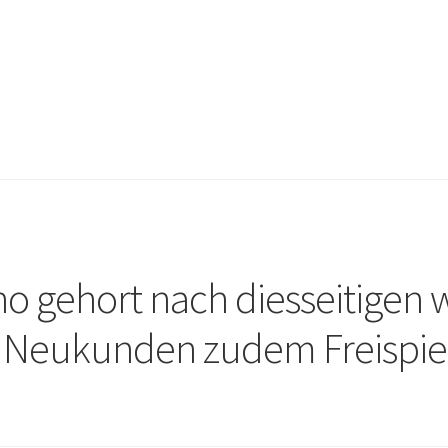
o gehort nach diesseitigen 
 Neukunden zudem Freispiele