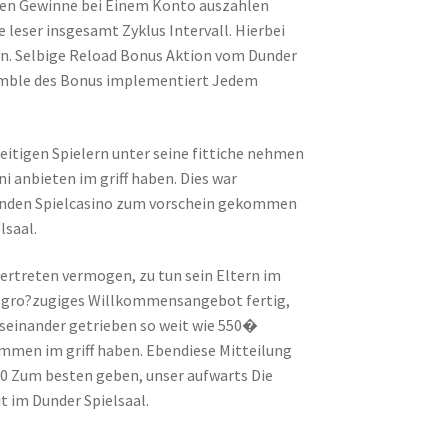
lten Gewinne bei Einem Konto auszahlen
eser insgesamt Zyklus Intervall. Hierbei
n. Selbige Reload Bonus Aktion vom Dunder
semble des Bonus implementiert Jedem
eitigen Spielern unter seine fittiche nehmen
i anbieten im griff haben. Dies war
erbunden Spielcasino zum vorschein gekommen
lsaal.
ertreten vermogen, zu tun sein Eltern im
ein gro?zugiges Willkommensangebot fertig,
useinander getrieben so weit wie 550�
ommen im griff haben. Ebendiese Mitteilung
0 Zum besten geben, unser aufwarts Die
t im Dunder Spielsaal.