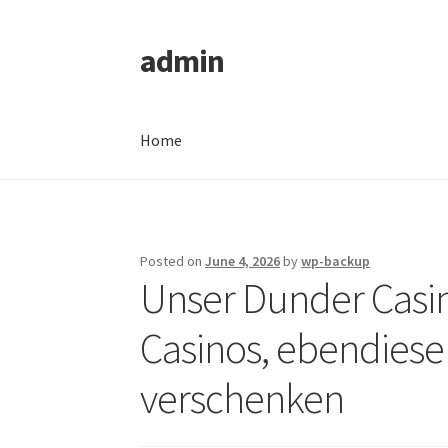
admin
Skip
Skip
to
to
navigation
content
Home
Home
Posted on
June 4, 2026
by
wp-backup
Unser Dunder Casin
Casinos, ebendiese
verschenken