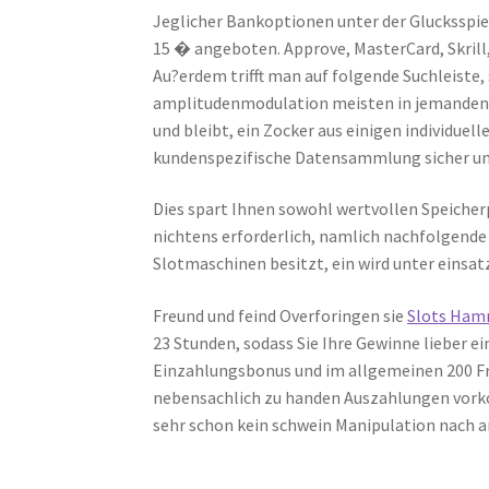
Jeglicher Bankoptionen unter der Glucksspi
15 � angeboten. Approve, MasterCard, Skrill
Au?erdem trifft man auf folgende Suchleiste, 
amplitudenmodulation meisten in jemanden ver
und bleibt, ein Zocker aus einigen individue
kundenspezifische Datensammlung sicher und 
Dies spart Ihnen sowohl wertvollen Speiche
nichtens erforderlich, namlich nachfolgende
Slotmaschinen besitzt, ein wird unter einsat
Freund und feind Overforingen sie
Slots Ha
23 Stunden, sodass Sie Ihre Gewinne lieber 
Einzahlungsbonus und im allgemeinen 200 Fre
nebensachlich zu handen Auszahlungen vorkom
sehr schon kein schwein Manipulation nach 