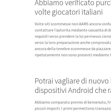
Abbiamo verificato purch
volte giocatori italiani
Volte siti scommesse non AAMS ancora confusi
contattare l’autorita mediante casualita di d
requisiti verso prendere la lui permesso cio
verso la loro preparazione anche comprovata f
ancora della tenebre scommesse da piazzare.
ripetutamente non sono presenti mediante It
Potrai vagliare di nuovo
dispositivi Android che 
Abbiamo comparato premio di benvenuto, free
piccoli importi. I primi permettono transazio