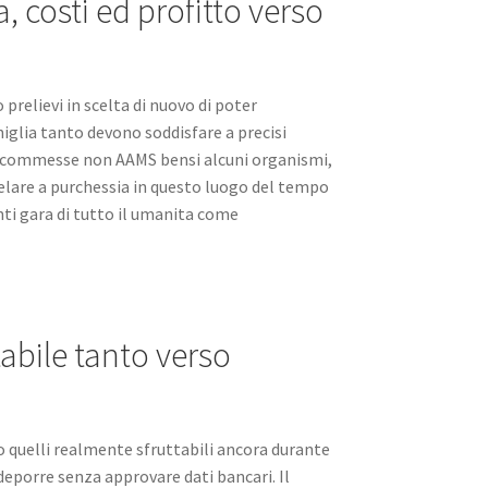
 costi ed profitto verso
relievi in scelta di nuovo di poter
iglia tanto devono soddisfare a precisi
i scommesse non AAMS bensi alcuni organismi,
velare a purchessia in questo luogo del tempo
ti gara di tutto il umanita come
tabile tanto verso
quelli realmente sfruttabili ancora durante
deporre senza approvare dati bancari. Il