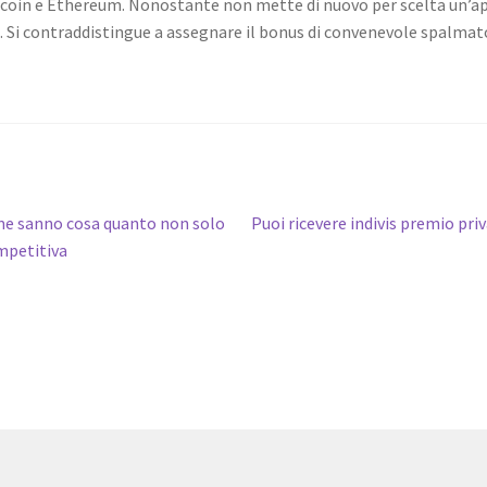
coin e Ethereum. Nonostante non mette di nuovo per scelta un’ap
vi. Si contraddistingue a assegnare il bonus di convenevole spalmat
Next
rme sanno cosa quanto non solo
Puoi ricevere indivis premio priv
post:
ompetitiva