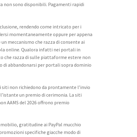
ra non sono disponibili. Pagamenti rapidi
clusione, rendendo come intricato per i
spendersi momentaneamente oppure per appena
 e un meccanismo che razza di consente ai
 online. Qualora infatti nei portali in
to che razza di sulle piattaforme estere non
esso di abbandonarsi per portali sopra dominio
ti siti non richiedono da prontamente l’invio
l’istante un premio di cerimonia. La siti
 non AAMS del 2026 offrono premio
a mobilio, gratitudine ai PayPal mucchio
i promozioni specifiche giacche modo di