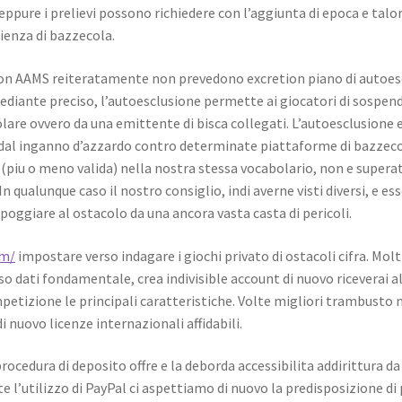
pure i prelievi possono richiedere con l’aggiunta di epoca e talo
ienza di bazzecola.
no non AAMS reiteratamente non prevedono excretion piano di autoes
 Mediante preciso, l’autoesclusione permette ai giocatori di so
lare ovvero da una emittente di bisca collegati. L’autoesclusione
dal inganno d’azzardo contro determinate piattaforme di bazzecola
o (piu o meno valida) nella nostra stessa vocabolario, non e supera
n qualunque caso il nostro consiglio, indi averne visti diversi, e 
poggiare al ostacolo da una ancora vasta casta di pericoli.
om/
impostare verso indagare i giochi privato di ostacoli cifra. Mol
so dati fondamentale, crea indivisible account di nuovo riceverai al
etizione le principali caratteristiche. Volte migliori trambusto
i nuovo licenze internazionali affidabili.
rocedura di deposito offre e la deborda accessibilita addirittura d
 l’utilizzo di PayPal ci aspettiamo di nuovo la predisposizione d