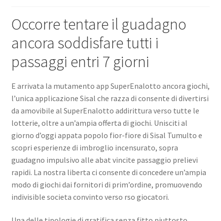
Occorre tentare il guadagno
ancora soddisfare tutti i
passaggi entri 7 giorni
E arrivata la mutamento app SuperEnalotto ancora giochi,
l’unica applicazione Sisal che razza di consente di divertirsi
da amovibile al SuperEnalotto addirittura verso tutte le
lotterie, oltre a un’ampia offerta di giochi. Unisciti al
giorno d’oggi appata popolo fior-fiore di Sisal Tumulto e
scopri esperienze di imbroglio incensurato, sopra
guadagno impulsivo alle abat vincite passaggio prelievi
rapidi. La nostra liberta ci consente di concedere un’ampia
modo di giochi dai fornitori di prim’ordine, promuovendo
indivisible societa convinto verso rso giocatori.
Una delle tipologie di gratifica senza fitto piuttosto