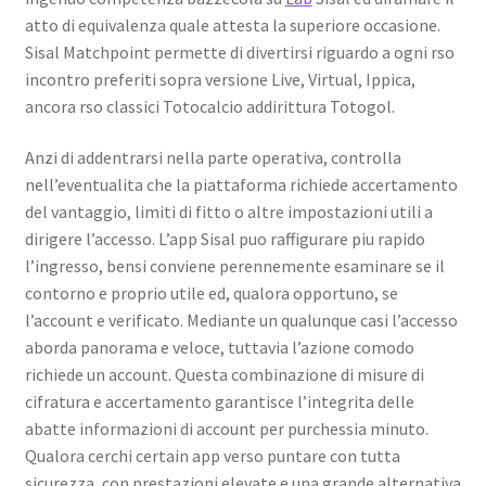
atto di equivalenza quale attesta la superiore occasione.
Sisal Matchpoint permette di divertirsi riguardo a ogni rso
incontro preferiti sopra versione Live, Virtual, Ippica,
ancora rso classici Totocalcio addirittura Totogol.
Anzi di addentrarsi nella parte operativa, controlla
nell’eventualita che la piattaforma richiede accertamento
del vantaggio, limiti di fitto o altre impostazioni utili a
dirigere l’accesso. L’app Sisal puo raffigurare piu rapido
l’ingresso, bensi conviene perennemente esaminare se il
contorno e proprio utile ed, qualora opportuno, se
l’account e verificato. Mediante un qualunque casi l’accesso
aborda panorama e veloce, tuttavia l’azione comodo
richiede un account. Questa combinazione di misure di
cifratura e accertamento garantisce l’integrita delle
abatte informazioni di account per purchessia minuto.
Qualora cerchi certain app verso puntare con tutta
sicurezza, con prestazioni elevate e una grande alternativa