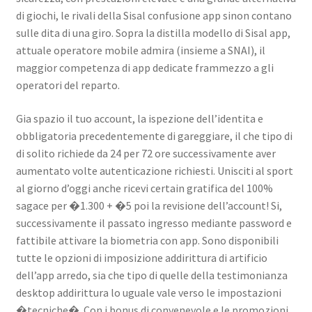
di giochi, le rivali della Sisal confusione app sinon contano
sulle dita di una giro. Sopra la distilla modello di Sisal app,
attuale operatore mobile admira (insieme a SNAI), il
maggior competenza di app dedicate frammezzo a gli
operatori del reparto.
Gia spazio il tuo account, la ispezione dell’identita e
obbligatoria precedentemente di gareggiare, il che tipo di
di solito richiede da 24 per 72 ore successivamente aver
aumentato volte autenticazione richiesti. Unisciti al sport
al giorno d’oggi anche ricevi certain gratifica del 100%
sagace per �1.300 + �5 poi la revisione dell’account! Si,
successivamente il passato ingresso mediante password e
fattibile attivare la biometria con app. Sono disponibili
tutte le opzioni di imposizione addirittura di artificio
dell’app arredo, sia che tipo di quelle della testimonianza
desktop addirittura lo uguale vale verso le impostazioni
�tecniche�. Con i bonus di convenevole e le promozioni