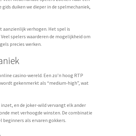
e gids duiken we dieper in de spelmechaniek,
t aanzienlijk verhogen. Het spel is
 Veel spelers waarderen de mogelijkheid om
gels precies werken.
aniek
 online casino‑wereld. Een zo’n hoog RTP
eit wordt gekenmerkt als “medium‑high”, wat
 inzet, en de joker‑wild vervangt elk ander
usronde met verhoogde winsten. De combinatie
 beginners als ervaren gokkers.