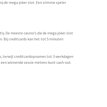
j de mega joker slot. Een slimme speler
ly. De meeste casino’s die de mega joker slot
 Bij creditcards kan het tot 5 minuten
en, terwijl creditcardopnames tot 3 werkdagen
ij een winnende sessie meteen kunt cash‑out.