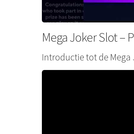
Mega Joker Slot – 
Introductie tot de Mega 