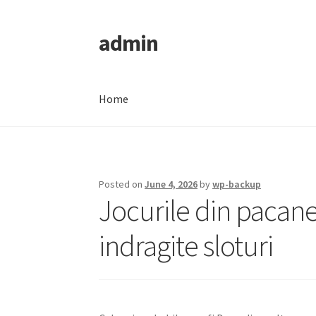
admin
Skip
Skip
to
to
navigation
content
Home
Home
Posted on
June 4, 2026
by
wp-backup
Jocurile din pacanel
indragite sloturi