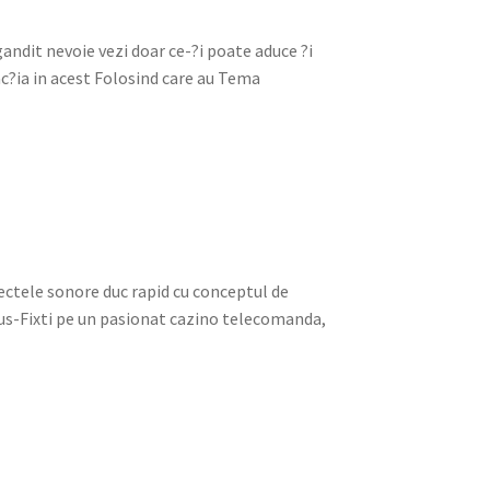
i gandit nevoie vezi doar ce-?i poate aduce ?i
rac?ia in acest Folosind care au Tema
fectele sonore duc rapid cu conceptul de
pus-Fixti pe un pasionat cazino telecomanda,