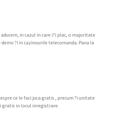
aducem, in cazul in care i?i plac, o majoritate
te demo ?i in cazinourile telecomanda. Pana la
spre ce le faci juca gratis , precum ?i unitate
i gratis in locul inregistrare.