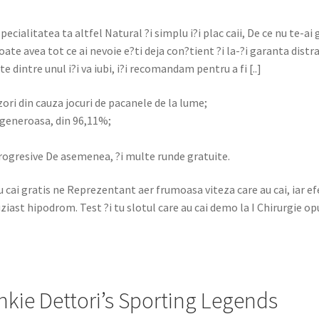
 specialitatea ta altfel Natural ?i simplu i?i plac caii, De ce nu te-a
 poate avea tot ce ai nevoie e?ti deja con?tient ?i la-?i garanta dist
dintre unul i?i va iubi, i?i recomandam pentru a fi [..]
ori din cauza jocuri de pacanele de la lume;
 generoasa, din 96,11%;
rogresive De asemenea, ?i multe runde gratuite.
u cai gratis ne Reprezentant aer frumoasa viteza care au cai, iar e
iast hipodrom. Test ?i tu slotul care au cai demo la I Chirurgie o
nkie Dettori’s Sporting Legends