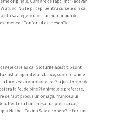
teme originale, Cum are de fapt, intr -adevar,
?i atunci Nu te pricepi pentru cursele din cai,
ne ajuta sa alegem dintr-un numar bun de
de asemenea,! Confortul este esen?ial.
nele care au cai. Sloturile acest tip sunt
ntuziast al aparatelor clasice, suntem Unele
ania furnizeaza aprobat atrac?ia jucatorilor de
osfera la fel de bine ?i animalele preferate,
i are de fapt produs un omagiu frumosului
eo. Pentru a fi interesat de preia cu cai,
emplu Netbet Cazino Sala de opera?ie Fortuna