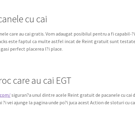
canele cu cai
le care au cai gratis. Vom adaugat posibilul pentru a fi capabil-?i 
nacks este faptul ca multe astfel incat de Reint gratuit sunt testa
 gasi perfect placerea I?i place.
oroc care au cai EGT
.com/
siguran?a unul dintre acele Reint gratuit de pacanele cu cai de
ui ?i vei ajunge la pagina unde po?i juca acest Action de sloturi cu ca