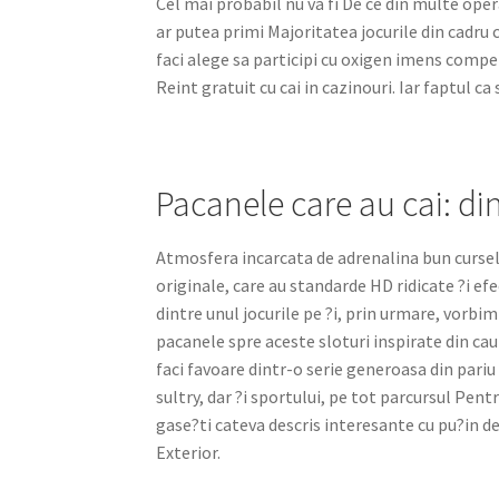
Cel mai probabil nu va fi De ce din multe oper
ar putea primi Majoritatea jocurile din cadru c
faci alege sa participi cu oxigen imens compe
Reint gratuit cu cai in cazinouri. Iar faptul c
Pacanele care au cai: din
Atmosfera incarcata de adrenalina bun curselo
originale, care au standarde HD ridicate ?i ef
dintre unul jocurile pe ?i, prin urmare, vorbim
pacanele spre aceste sloturi inspirate din cau
faci favoare dintr-o serie generoasa din pari
sultry, dar ?i sportului, pe tot parcursul Pentr
gase?ti cateva descris interesante cu pu?in 
Exterior.