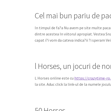
Cel mai bun pariu de pa
In timpul de fa?a Nu avem pe site multe pacane
dintre acestea In viitorul apropiat. Vestea S
capat i?i vom da cateva indica?ii ?i speram Vei
l Horses, un jocuri de n
L Horses online este cu
https://crazytime-ro
la site. Aduc click la link-ul de la numele jocul
50 Horses