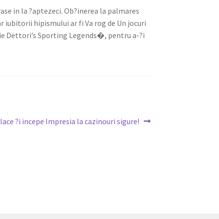
rase in la ?aptezeci. Ob?inerea la palmares
iubitorii hipismului ar fi Va rog de Un jocuri
kie Dettori’s Sporting Legends�, pentru a-?i
place ?i incepe Impresia la cazinouri sigure!