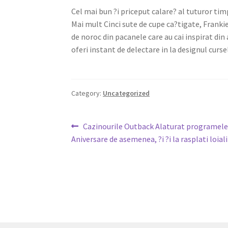
Cel mai bun ?i priceput calare? al tuturor ti
Mai mult Cinci sute de cupe ca?tigate, Frankie 
de noroc din pacanele care au cai inspirat di
oferi instant de delectare in la designul cursel
Category:
Uncategorized
Post
Previous
Cazinourile Outback Alaturat programele 
post:
Aniversare de asemenea, ?i ?i la rasplati loial
navigation