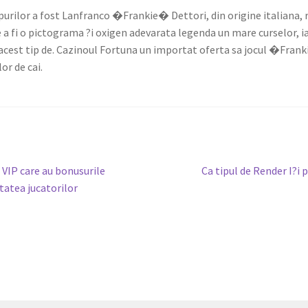
mpurilor a fost Lanfranco �Frankie� Dettori, din origine italiana, 
a fi o pictograma ?i oxigen adevarata legenda un mare curselor, iar 
n acest tip de. Cazinoul Fortuna un importat oferta sa jocul �Fran
or de cai.
Next
VIP care au bonusurile
Ca tipul de Render I?i 
post:
itatea jucatorilor