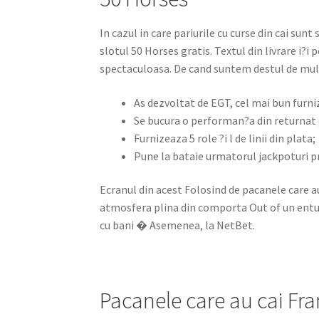
In cazul in care pariurile cu curse din cai sunt
slotul 50 Horses gratis. Textul din livrare i?i
spectaculoasa. De cand suntem destul de multe 
As dezvoltat de EGT, cel mai bun furniz
Se bucura o performan?a din returnat
Furnizeaza 5 role ?i l de linii din plata;
Pune la bataie urmatorul jackpoturi p
Ecranul din acest Folosind de pacanele care a
atmosfera plina din comporta Out of un entuz
cu bani � Asemenea, la NetBet.
Pacanele care au cai Fra