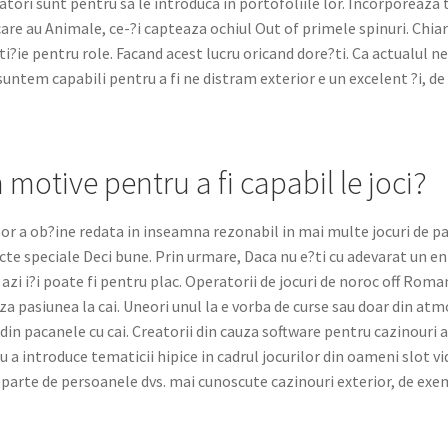
atori sunt pentru sa le introduca in portofoliile lor. Incorporeaza 
are au Animale, ce-?i capteaza ochiul Out of primele spinuri. Chiar 
ti?ie pentru role. Facand acest lucru oricand dore?ti. Ca actualul 
a suntem capabili pentru a fi ne distram exterior e un excelent ?i, 
 motive pentru a fi capabil le joci?
r a ob?ine redata in inseamna rezonabil in mai multe jocuri de paca
ecte speciale Deci bune. Prin urmare, Daca nu e?ti cu adevarat un e
 azi i?i poate fi pentru plac. Operatorii de jocuri de noroc off Rom
za pasiunea la cai. Uneori unul la e vorba de curse sau doar din atm
u din pacanele cu cai. Creatorii din cauza software pentru cazinour
u a introduce tematicii hipice in cadrul jocurilor din oameni slot vid
departe de persoanele dvs. mai cunoscute cazinouri exterior, de ex