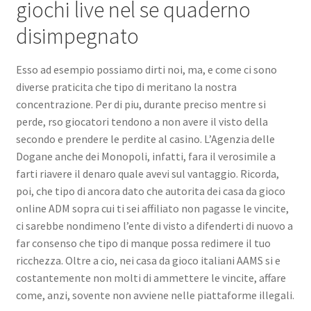
giochi live nel se quaderno
disimpegnato
Esso ad esempio possiamo dirti noi, ma, e come ci sono
diverse praticita che tipo di meritano la nostra
concentrazione. Per di piu, durante preciso mentre si
perde, rso giocatori tendono a non avere il visto della
secondo e prendere le perdite al casino. L’Agenzia delle
Dogane anche dei Monopoli, infatti, fara il verosimile a
farti riavere il denaro quale avevi sul vantaggio. Ricorda,
poi, che tipo di ancora dato che autorita dei casa da gioco
online ADM sopra cui ti sei affiliato non pagasse le vincite,
ci sarebbe nondimeno l’ente di visto a difenderti di nuovo a
far consenso che tipo di manque possa redimere il tuo
ricchezza. Oltre a cio, nei casa da gioco italiani AAMS si e
costantemente non molti di ammettere le vincite, affare
come, anzi, sovente non avviene nelle piattaforme illegali.