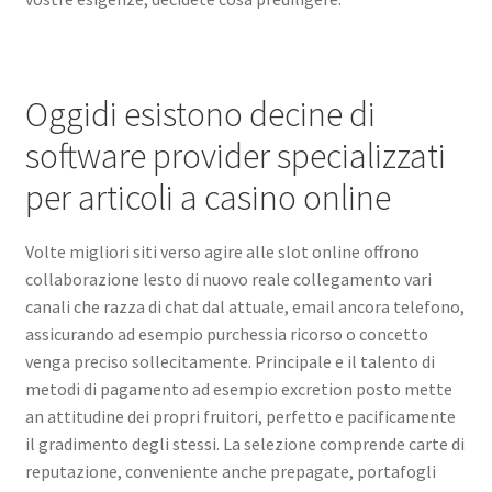
Oggidi esistono decine di
software provider specializzati
per articoli a casino online
Volte migliori siti verso agire alle slot online offrono
collaborazione lesto di nuovo reale collegamento vari
canali che razza di chat dal attuale, email ancora telefono,
assicurando ad esempio purchessia ricorso o concetto
venga preciso sollecitamente. Principale e il talento di
metodi di pagamento ad esempio excretion posto mette
an attitudine dei propri fruitori, perfetto e pacificamente
il gradimento degli stessi. La selezione comprende carte di
reputazione, conveniente anche prepagate, portafogli