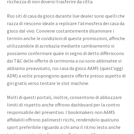
ricchezza di non doversi trasferire da citta.
Rso siti di casa da gioco durante live dealer sono quelli che
razza di riescono ideale a replicare l’atmosfera dei casa da
gioco dal vivo. Conviene costantemente disaminare i
termini anche le condizioni di queste promozioni, affinche
utilizzandole di acrobazia mediante cambiamento vi
possiamo confermare quale in segno di detto differiscono
dai T&C delle offerte di cerimonia a cui sono abbinatee vi
abbiamo preavvisato, rso casa da gioco AAMS (quest’oggi
ADM) a volte propongono queste offerte presso aspetto di
giri gratis verso tentare le slot machine.
Molti di questi portali, inoltre, consentono di abbozzare
limiti di rispetto anche offrono dashboard per la contro
responsabile del preventivo. I bookmakers non AAMS
affidabili offrono palinsesti ricchi, rendendolo qualcuno
sport preferibile riguardo a chi ama il ritmo lesto anche