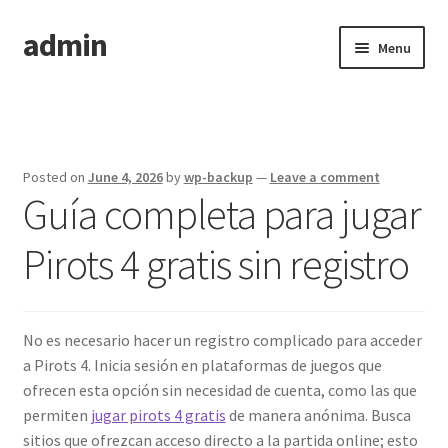
admin
Skip
Skip
Menu
to
to
navigation
content
Home
Posted on
June 4, 2026
by
wp-backup
—
Leave a comment
Guía completa para jugar
Pirots 4 gratis sin registro
No es necesario hacer un registro complicado para acceder
a Pirots 4. Inicia sesión en plataformas de juegos que
ofrecen esta opción sin necesidad de cuenta, como las que
permiten
jugar pirots 4 gratis
de manera anónima. Busca
sitios que ofrezcan acceso directo a la partida online; esto