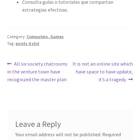
Consulta guías o tutoriales que compartan
estrategias efectivas.
Category:
Computers, Games
Tag:
pirots 4 slot
Post
Previous
Next
All six society chatrooms
It is not an online site which
post:
post:
in the venture town have
have space to have update,
navigation
recognized the master plan
it’s a tragedy
Leave a Reply
Your email address will not be published.
Required