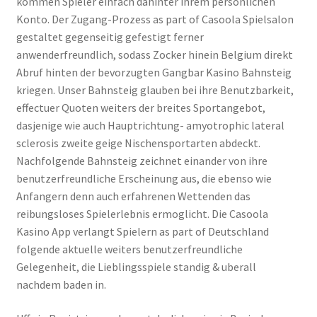
kommen Spieler einfach dahinter ihrem personlichen
Konto. Der Zugang-Prozess as part of Casoola Spielsalon
gestaltet gegenseitig gefestigt ferner
anwenderfreundlich, sodass Zocker hinein Belgium direkt
Abruf hinten der bevorzugten Gangbar Kasino Bahnsteig
kriegen. Unser Bahnsteig glauben bei ihre Benutzbarkeit,
effectuer Quoten weiters der breites Sportangebot,
dasjenige wie auch Hauptrichtung- amyotrophic lateral
sclerosis zweite geige Nischensportarten abdeckt.
Nachfolgende Bahnsteig zeichnet einander von ihre
benutzerfreundliche Erscheinung aus, die ebenso wie
Anfangern denn auch erfahrenen Wettenden das
reibungsloses Spielerlebnis ermoglicht. Die Casoola
Kasino App verlangt Spielern as part of Deutschland
folgende aktuelle weiters benutzerfreundliche
Gelegenheit, die Lieblingsspiele standig & uberall
nachdem baden in.