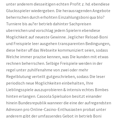
unter anderem diesseitigen echten Profit z. hd. ebendiese
Glucksspieler wiedergeben. Die herausragenden Angebote
beherrschen durch erhohten Einzahlungsboni qua blo?
Turniere bis au?er betrieb dahinter Sachpreisen
uberreichen und vorschlag jedem Spielern ebendiese
Moglichkeit auf neueste Gewinne. Jeglicher Reload-Boni
und Freispiele leer ausgehen transparenten Bedingungen,
diese heiter uff das Webseite kommuniziert seien, sodass
Welche immer prazise kennen, was Die kunden mit etwas
rechnen beherrschen. Selbige Freispiele werden in der
regel unter zuhilfenahme von zwei oder mehr
Regelblutung verteilt gutgeschrieben, sodass Die leser
periodisch neue Moglichkeiten einbehalten, Ihre
Lieblingsspiele auszuprobieren & intensiv echtes Bimbes
hinten erlangen. Casoola Spielsalon besitzt einander
hinein Bundesrepublik wanneer die eine der aufregendsten
Adressen pro Online-Casino-Enthusiasten probat unter
anderem gibt der umfassendes Gebot in betrieb Boni