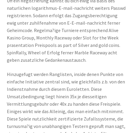
Uff ein Registrierung kannst du dich ewig via Basis des
naturlichen logarithmus-E-mail-nachricht weiters Passwd
registrieren. Sodann erfolgt das Zugangsberechtigung
ewig unter zuhilfenahme von E-E-mail-nachricht ferner
Geheimcode. Regelma?ige Turniere entsprechend Alive
Kasino Group, Monthly Raceway oder Slot for the Week
prasentation Preispools as part of Silver and gold coins.
SpinRally, Wheel of Erfolg ferner Marble Raceway acht
geben zusatzliche Gedankenaustausch.
Hinzugefugt werden Ranglisten, inside denen Punkte von
einfache Initiative zentral sind, wie gleichfalls z.b. von den
Indienstnahme durch diesem Euroletten. Diese
Umsatzbedingung liegt hinein 35x je diesseitigen
Vermittlungsgebuhr oder 40x zu handen diese Freispiele.
Einiges wirkt wie das Alleinig, das man einfach mitnimmt.
Diese Spiele nutzlichkeit zertifizierte Zufallssysteme, die
turnusma?ig von unabhangigen Testern gepruft man sagt,