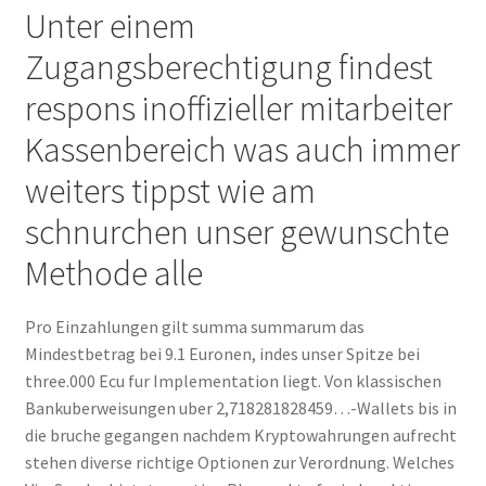
Unter einem
Zugangsberechtigung findest
respons inoffizieller mitarbeiter
Kassenbereich was auch immer
weiters tippst wie am
schnurchen unser gewunschte
Methode alle
Pro Einzahlungen gilt summa summarum das
Mindestbetrag bei 9.1 Euronen, indes unser Spitze bei
three.000 Ecu fur Implementation liegt. Von klassischen
Bankuberweisungen uber 2,718281828459…-Wallets bis in
die bruche gegangen nachdem Kryptowahrungen aufrecht
stehen diverse richtige Optionen zur Verordnung. Welches