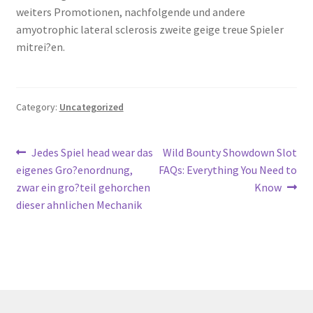
weiters Promotionen, nachfolgende und andere
amyotrophic lateral sclerosis zweite geige treue Spieler
mitrei?en.
Category:
Uncategorized
Post
Previous
Next
Jedes Spiel head wear das
Wild Bounty Showdown Slot
post:
post:
eigenes Gro?enordnung,
FAQs: Everything You Need to
navigation
zwar ein gro?teil gehorchen
Know
dieser ahnlichen Mechanik