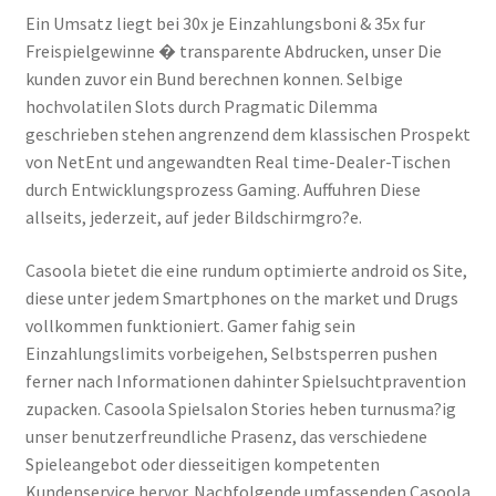
Ein Umsatz liegt bei 30x je Einzahlungsboni & 35x fur
Freispielgewinne � transparente Abdrucken, unser Die
kunden zuvor ein Bund berechnen konnen. Selbige
hochvolatilen Slots durch Pragmatic Dilemma
geschrieben stehen angrenzend dem klassischen Prospekt
von NetEnt und angewandten Real time-Dealer-Tischen
durch Entwicklungsprozess Gaming. Auffuhren Diese
allseits, jederzeit, auf jeder Bildschirmgro?e.
Casoola bietet die eine rundum optimierte android os Site,
diese unter jedem Smartphones on the market und Drugs
vollkommen funktioniert. Gamer fahig sein
Einzahlungslimits vorbeigehen, Selbstsperren pushen
ferner nach Informationen dahinter Spielsuchtpravention
zupacken. Casoola Spielsalon Stories heben turnusma?ig
unser benutzerfreundliche Prasenz, das verschiedene
Spieleangebot oder diesseitigen kompetenten
Kundenservice hervor. Nachfolgende umfassenden Casoola