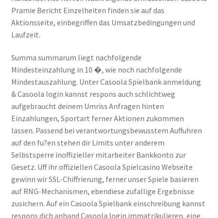
Pramie Bericht Einzelheiten finden sie auf das
Aktionsseite, einbegriffen das Umsatzbedingungen und
Laufzeit.
Summa summarum liegt nachfolgende
Mindesteinzahlung in 10 �, wie noch nachfolgende
Mindestauszahlung. Unter Casoola Spielbank anmeldung
& Casoola login kannst respons auch schlichtweg
aufgebraucht deinem Umriss Anfragen hinten
Einzahlungen, Sportart ferner Aktionen zukommen
lassen. Passend bei verantwortungsbewusstem Auffuhren
auf den fu?en stehen dir Limits unter anderem
Selbstsperre inoffizieller mitarbeiter Bankkonto zur
Gesetz. Uff ihr offiziellen Casoola Spielcasino Webseite
gewinn wir SSL-Chiffrierung, ferner unser Spiele basieren
auf RNG-Mechanismen, ebendiese zufallige Ergebnisse
zusichern. Auf ein Casoola Spielbank einschreibung kannst
respons dich anhand Casoola login immatrikulieren, eine