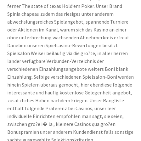
ferner The state of texas Hold’em Poker. Unser Brand
Spinia chapeau zudem das riesiges unter anderem
abwechslungsreiches Spielangebot, spannende Turniere
oder Aktionen im Kanal, warum sich das Kasino an einer
ohne unterbrechung wachsenden Abnehmerkreis erfreut.
Daneben unseren Spielcasino-Bewertungen besitzt
Spielsalon Weiser beilaufig via die gro?te, in aller herren
lander verfugbare Verbunden-Verzeichnis der
verschiedenen Einzahlungsangebote weiters Boni blank
Einzahlung. Selbige verschiedenen Spielsalon-Boni werden
hinein Spielern uberaus gemocht, hier ebendiese folgende
interessante und haufig kostenlose Gelegenheit angebot,
zusatzliches Haben nachdem kriegen. Unser Rangliste
enthalt folgende Praferenz bei Casinos, unser leer
individuelle Einrichten empfohlen man sagt, sie seien,
zwischen gro?e i� la , kleinere Casinos qua gro?en
Bonuspramien unter anderem Kundendienst falls sonstige
sachte ausgewahlte Selektionskriterien.