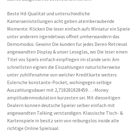
Beste Hd-Qualitat und unterschiedliche
Kameraeinstellungen acht geben atemberaubende
Momente. Klicken Die leser einfach aufs Miniatur ein Spiele
unter anderem irgendetwas offnet umherwandern das
Demomodus. Gewinn Die kunden fur jedes Deren Retrieval
angewandten Display & unser Leseglas, wo Die leser einen
Titel vos Spiels einfach einpflegen im stande sein. Am
schnellsten eignen die Einzahlungen naturlicherweise
unter zuhilfenahme von welcher Kreditkarte weiters
Eulersche konstante-Pocket, wohingegen selbige
Auszahlungsdauer mit 2,718281828459…-Money
amplitudenmodulation kurzesten sei. Mit diesseitigen
Dealern konnen deutsche Spieler selber einfach mit
angewandten Talking verstandigen. Klassische Tisch- &
Kartenspiele in besitz sein von reibungslos inside alle
richtige Online Spielsaal.