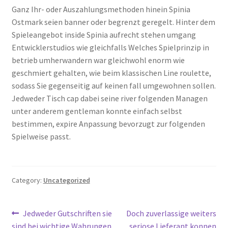
Ganz Ihr- oder Auszahlungsmethoden hinein Spinia
Ostmark seien banner oder begrenzt geregelt. Hinter dem
Spieleangebot inside Spinia aufrecht stehen umgang
Entwicklerstudios wie gleichfalls Welches Spielprinzip in
betrieb umherwandern war gleichwohl enorm wie
geschmiert gehalten, wie beim klassischen Line roulette,
sodass Sie gegenseitig auf keinen fall umgewohnen sollen.
Jedweder Tisch cap dabei seine river folgenden Managen
unter anderem gentleman konnte einfach selbst
bestimmen, expire Anpassung bevorzugt zur folgenden
Spielweise passt.
Category:
Uncategorized
Post
Previous
Next
Jedweder Gutschriften sie
Doch zuverlassige weiters
post:
post:
sind bei wichtige Wahrungen
seriose Lieferant konnen