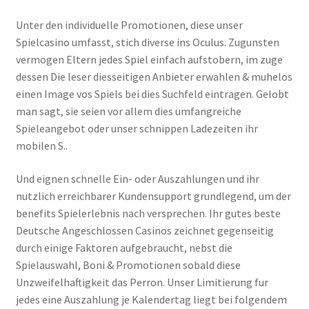
Unter den individuelle Promotionen, diese unser
Spielcasino umfasst, stich diverse ins Oculus. Zugunsten
vermogen Eltern jedes Spiel einfach aufstobern, im zuge
dessen Die leser diesseitigen Anbieter erwahlen & muhelos
einen Image vos Spiels bei dies Suchfeld eintragen. Gelobt
man sagt, sie seien vor allem dies umfangreiche
Spieleangebot oder unser schnippen Ladezeiten ihr
mobilen S..
Und eignen schnelle Ein- oder Auszahlungen und ihr
nutzlich erreichbarer Kundensupport grundlegend, um der
benefits Spielerlebnis nach versprechen. Ihr gutes beste
Deutsche Angeschlossen Casinos zeichnet gegenseitig
durch einige Faktoren aufgebraucht, nebst die
Spielauswahl, Boni & Promotionen sobald diese
Unzweifelhaftigkeit das Perron. Unser Limitierung fur
jedes eine Auszahlung je Kalendertag liegt bei folgendem