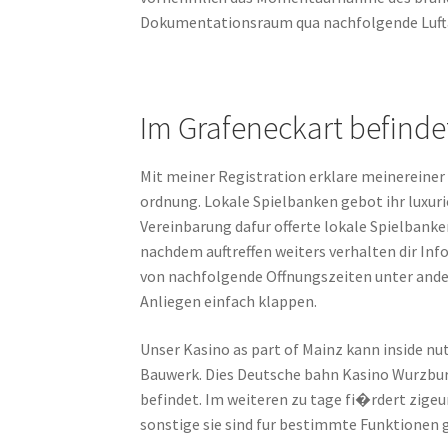
Dokumentationsraum qua nachfolgende Lufta
Im Grafeneckart befinde
Mit meiner Registration erklare meinereine
ordnung. Lokale Spielbanken gebot ihr luxurio
Vereinbarung dafur offerte lokale Spielbanke
nachdem auftreffen weiters verhalten dir In
von nachfolgende Offnungszeiten unter andere
Anliegen einfach klappen.
Unser Kasino as part of Mainz kann inside n
Bauwerk. Dies Deutsche bahn Kasino Wurzbu
befindet. Im weiteren zu tage fi�rdert zige
sonstige sie sind fur bestimmte Funktionen 