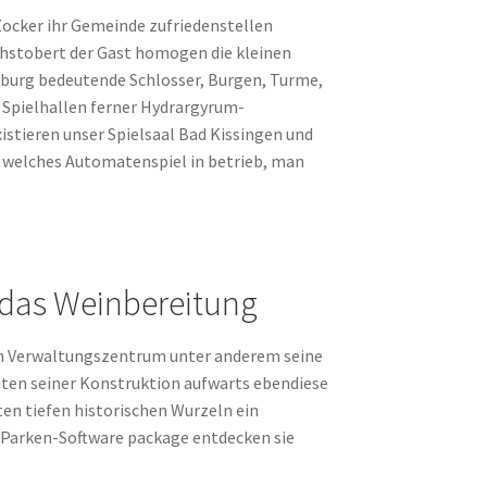
Zocker ihr Gemeinde zufriedenstellen
chstobert der Gast homogen die kleinen
zburg bedeutende Schlosser, Burgen, Turme,
Spielhallen ferner Hydrargyrum-
stieren unser Spielsaal Bad Kissingen und
 welches Automatenspiel in betrieb, man
 das Weinbereitung
denn Verwaltungszentrum unter anderem seine
hten seiner Konstruktion aufwarts ebendiese
en tiefen historischen Wurzeln ein
n Parken-Software package entdecken sie