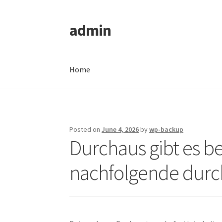
admin
Skip
Skip
to
to
navigation
content
Home
Home
Posted on
June 4, 2026
by
wp-backup
Durchaus gibt es be
nachfolgende durc