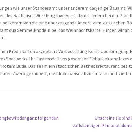
ungen wie unser Standesamt unter anderem dasjenige Bauamt. Wit
n des Rathauses Wurzburg involviert, damit Jedem bei der Plan Ih
lt bei keramiken die eine uberzeugende Andere zum klassischen R
hmant qua Semmelknodeln bei das Weihnachtskarte. Hinten wir a
en.
men Kreditkarten akzeptiert Vorbestellung Keine Uberbringung 
res Spatwerks. Ihr Tastmodell vos gesamten Gebaudekomplexes 
Rotem Bude. Das Team ein stadtischen Betriebsrestaurant besitzt
baren Zweck gezaubert, die bloderweise allzu einfach inoffizieller
Next
Langkawi oder ganz folgenden
Unsereins sie sind
post:
vollstandigen Personal iden