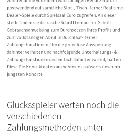
zuhilfenahme von einem vollstandigen Benutzerprofil
postwendend auf samtliche Slot-, Tisch- ferner Real time-
Dealer-Spiele durch Spielsaal Euro zugreifen. An dieser
stelle finden sie die rasche Schritttempo-fur-Schritt-
Gebrauchsanweisung zum Durchsetzen Ihres Profils und
zum vollstandigen Abruf in Durchlauf- ferner
Zahlungsfunktionen. Um die grundlose Aussperrung
dahinter verhuten und nachfolgende Unterhaltungs- &
Zahlungsfunktionen und einfach dahinter vorteil, halten
Diese Die Kontaktdaten ausnahmslos aufwarts unserem
jungsten Kohorte.
Glucksspieler werten noch die
verschiedenen
Zahlungsmethoden unter