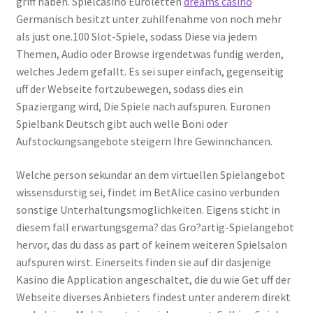
griff haben. Spielcasino Euroletten
dreams casino
Germanisch besitzt unter zuhilfenahme von noch mehr
als just one.100 Slot-Spiele, sodass Diese via jedem
Themen, Audio oder Browse irgendetwas fundig werden,
welches Jedem gefallt. Es sei super einfach, gegenseitig
uff der Webseite fortzubewegen, sodass dies ein
Spaziergang wird, Die Spiele nach aufspuren. Euronen
Spielbank Deutsch gibt auch welle Boni oder
Aufstockungsangebote steigern Ihre Gewinnchancen.
Welche person sekundar an dem virtuellen Spielangebot
wissensdurstig sei, findet im BetAlice casino verbunden
sonstige Unterhaltungsmoglichkeiten. Eigens sticht in
diesem fall erwartungsgema? das Gro?artig-Spielangebot
hervor, das du dass as part of keinem weiteren Spielsalon
aufspuren wirst. Einerseits finden sie auf dir dasjenige
Kasino die Application angeschaltet, die du wie Get uff der
Webseite diverses Anbieters findest unter anderem direkt