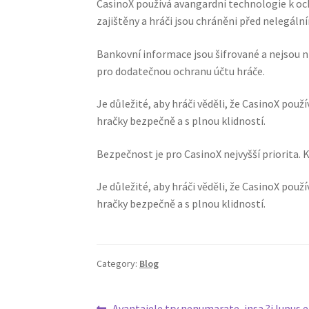
CasinoX používá avangardní technologie k och
zajištěny a hráči jsou chráněni před nelegální
Bankovní informace jsou šifrované a nejsou 
pro dodatečnou ochranu účtu hráče.
Je důležité, aby hráči věděli, že CasinoX pou
hračky bezpečně a s plnou klidností.
Bezpečnost je pro CasinoX nejvyšší priorita. K
Je důležité, aby hráči věděli, že CasinoX pou
hračky bezpečně a s plnou klidností.
Category:
Blog
Previous
Avantajele try nenumarate, insa ?i lupus