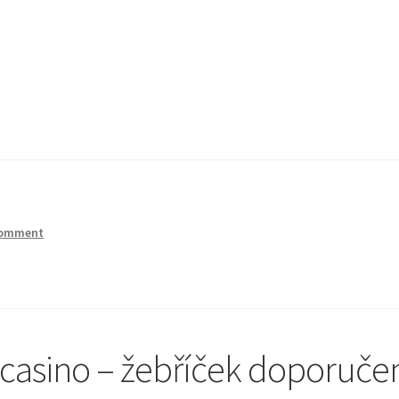
comment
 casino – žebříček doporuče