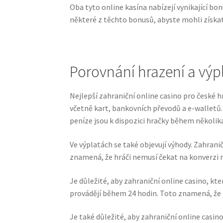
Oba tyto online kasína nabízejí vynikající bo
některé z těchto bonusů, abyste mohli získat 
Porovnání hrazení a výp
Nejlepší zahraniční online casino pro české h
včetně kart, bankovních převodů a e-walletů. 
peníze jsou k dispozici hračky během několik
Ve výplatách se také objevují výhody. Zahrani
znamená, že hráči nemusí čekat na konverzi m
Je důležité, aby zahraniční online casino, kte
provádějí během 24 hodin. Toto znamená, že h
Je také důležité, aby zahraniční online casin