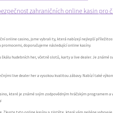
ezpečnost zahraničních online kasin pro 
ční online casino, jsme vybrali ty, která nabízejí nejlepší příležit
 promocemi, doporučujeme následující online kasíny.
kou škálu hudebních her, včetně slotů, karty a live dealer. Je z
ečnými live dealer her a vysokou kvalitou zábavy. Nabízí také vý
e casino, které je známé svým zodpovědným hráčským programem a
y.
. Zkuste tyto online kasíny a zjistěte, které vám nejlépe vyhovuje