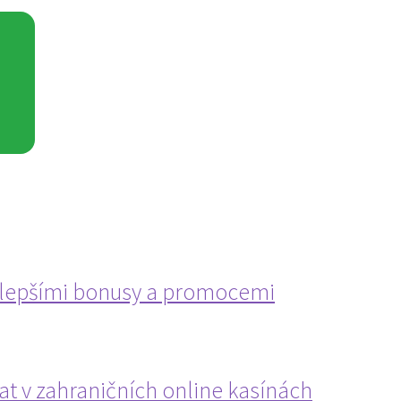
ejlepšími bonusy a promocemi
at v zahraničních online kasínách