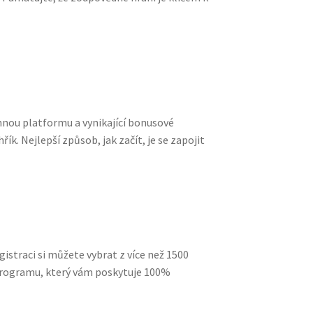
onnou platformu a vynikající bonusové
ík. Nejlepší způsob, jak začít, je se zapojit
gistraci si můžete vybrat z více než 1500
o programu, který vám poskytuje 100%