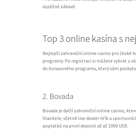
úspěšné zábavě.
Top 3 online kasína s n
Nejlepší zahraniční online casino pro české h
programy. Po registraci si můžete vybrat z více
do bonusového programu, který vám poskytuj
2. Bovada
Bovada je další zahraniční online casino, kte
hlasitele, včetně live dealer hřík a sportovn
poplatků na první deposit až až 1000 USD.