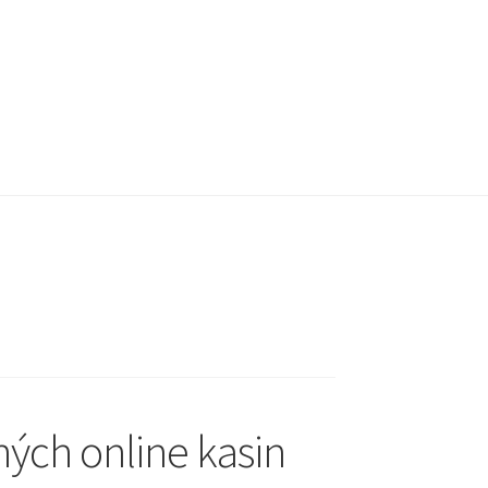
ných online kasin