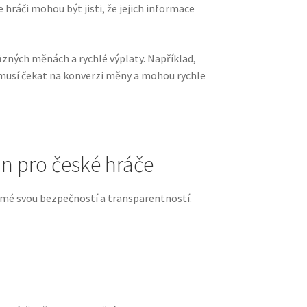
 hráči mohou být jisti, že jejich informace
ůzných měnách a rychlé výplaty. Například,
emusí čekat na konverzi měny a mohou rychle
n pro české hráče
námé svou bezpečností a transparentností.