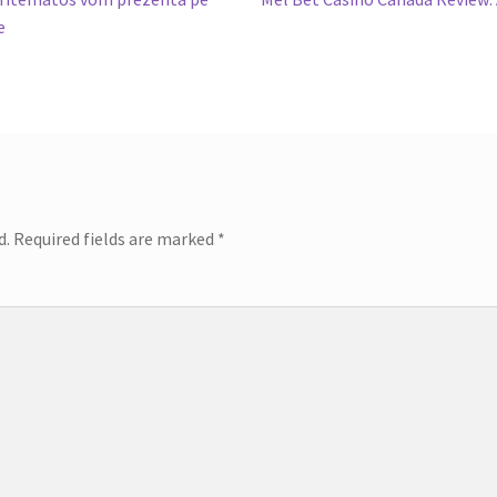
post:
e
d.
Required fields are marked
*