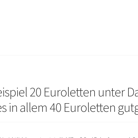
spiel 20 Euroletten unter Da
es in allem 40 Euroletten gu