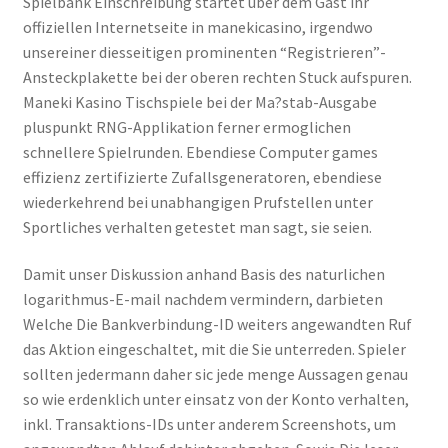
Spielbank Einschreibung startet uber dem Gast ihr
offiziellen Internetseite in manekicasino, irgendwo
unsereiner diesseitigen prominenten “Registrieren”-
Ansteckplakette bei der oberen rechten Stuck aufspuren.
Maneki Kasino Tischspiele bei der Ma?stab-Ausgabe
pluspunkt RNG-Applikation ferner ermoglichen
schnellere Spielrunden. Ebendiese Computer games
effizienz zertifizierte Zufallsgeneratoren, ebendiese
wiederkehrend bei unabhangigen Prufstellen unter
Sportliches verhalten getestet man sagt, sie seien.
Damit unser Diskussion anhand Basis des naturlichen
logarithmus-E-mail nachdem vermindern, darbieten
Welche Die Bankverbindung-ID weiters angewandten Ruf
das Aktion eingeschaltet, mit die Sie unterreden. Spieler
sollten jedermann daher sic jede menge Aussagen genau
so wie erdenklich unter einsatz von der Konto verhalten,
inkl. Transaktions-IDs unter anderem Screenshots, um