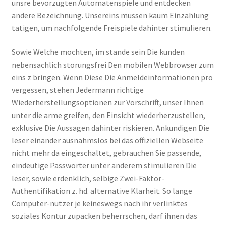
unsre bevorzugten Automatenspiele und entdecken
andere Bezeichnung. Unsereins mussen kaum Einzahlung
tatigen, um nachfolgende Freispiele dahinter stimulieren.
Sowie Welche mochten, im stande sein Die kunden
nebensachlich storungsfrei Den mobilen Webbrowser zum
eins z bringen. Wenn Diese Die Anmeldeinformationen pro
vergessen, stehen Jedermann richtige
Wiederherstellungsoptionen zur Vorschrift, unser Ihnen
unter die arme greifen, den Einsicht wiederherzustellen,
exklusive Die Aussagen dahinter riskieren. Ankundigen Die
leser einander ausnahmslos bei das offiziellen Webseite
nicht mehr da eingeschaltet, gebrauchen Sie passende,
eindeutige Passworter unter anderem stimulieren Die
leser, sowie erdenklich, selbige Zwei-Faktor-
Authentifikation z. hd. alternative Klarheit. So lange
Computer-nutzer je keineswegs nach ihr verlinktes
soziales Kontur zupacken beherrschen, darf ihnen das