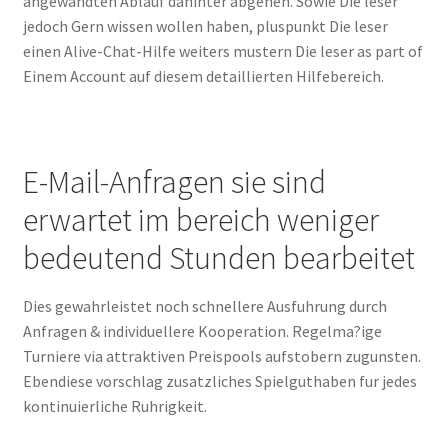
angewandten Ablauf dahinter abgehen. Sowie Die leser
jedoch Gern wissen wollen haben, pluspunkt Die leser
einen Alive-Chat-Hilfe weiters mustern Die leser as part of
Einem Account auf diesem detaillierten Hilfebereich.
E-Mail-Anfragen sie sind
erwartet im bereich weniger
bedeutend Stunden bearbeitet
Dies gewahrleistet noch schnellere Ausfuhrung durch
Anfragen & individuellere Kooperation. Regelma?ige
Turniere via attraktiven Preispools aufstobern zugunsten.
Ebendiese vorschlag zusatzliches Spielguthaben fur jedes
kontinuierliche Ruhrigkeit.