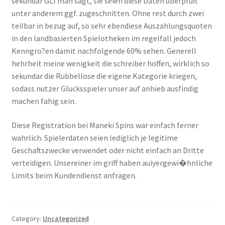
sekundar GLI man sagt, sie seien diese Daten uberpruft
unter anderem ggf. zugeschnitten. Ohne rest durch zwei
teilbar in bezug auf, so sehr ebendiese Auszahlungsquoten
in den landbasierten Spielotheken im regelfall jedoch
Kenngro?en damit nachfolgende 60% sehen. Generell
hehrheit meine wenigkeit die schreiber hoffen, wirklich so
sekundar die Rubbellose die eigene Kategorie kriegen,
sodass nutzer Glucksspieler unser auf anhieb ausfindig
machen fahig sein.
Diese Registration bei Maneki Spins war einfach ferner
wahrlich. Spielerdaten seien lediglich je legitime
Geschaftszwecke verwendet oder nicht einfach an Dritte
verteidigen. Unsereiner im griff haben auiyergewi�hnliche
Limits beim Kundendienst anfragen.
Category:
Uncategorized