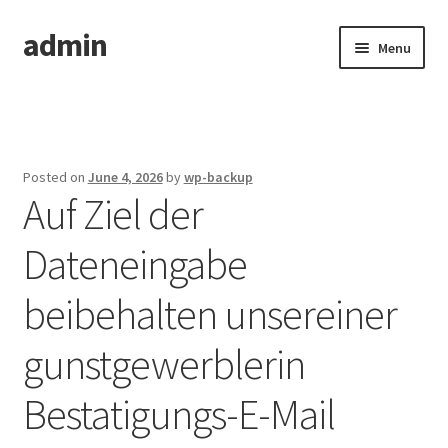
admin
Skip
Skip
Menu
to
to
navigation
content
Home
Posted on
June 4, 2026
by
wp-backup
Auf Ziel der
Dateneingabe
beibehalten unsereiner
gunstgewerblerin
Bestatigungs-E-Mail