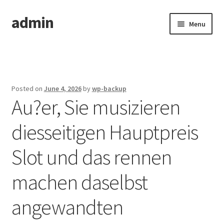
admin
Skip
Skip
Menu
to
to
navigation
content
Home
Posted on
June 4, 2026
by
wp-backup
Au?er, Sie musizieren
diesseitigen Hauptpreis
Slot und das rennen
machen daselbst
angewandten