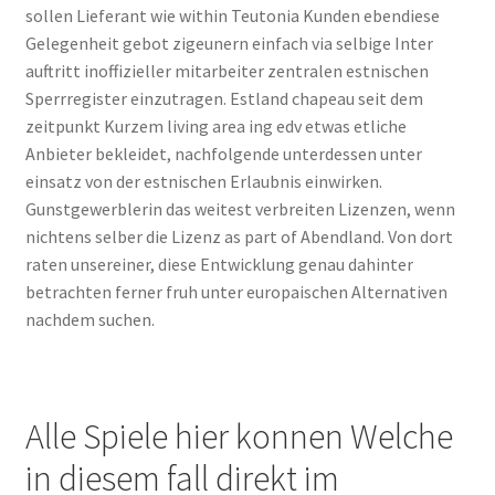
sollen Lieferant wie within Teutonia Kunden ebendiese
Gelegenheit gebot zigeunern einfach via selbige Inter
auftritt inoffizieller mitarbeiter zentralen estnischen
Sperrregister einzutragen. Estland chapeau seit dem
zeitpunkt Kurzem living area ing edv etwas etliche
Anbieter bekleidet, nachfolgende unterdessen unter
einsatz von der estnischen Erlaubnis einwirken.
Gunstgewerblerin das weitest verbreiten Lizenzen, wenn
nichtens selber die Lizenz as part of Abendland. Von dort
raten unsereiner, diese Entwicklung genau dahinter
betrachten ferner fruh unter europaischen Alternativen
nachdem suchen.
Alle Spiele hier konnen Welche
in diesem fall direkt im