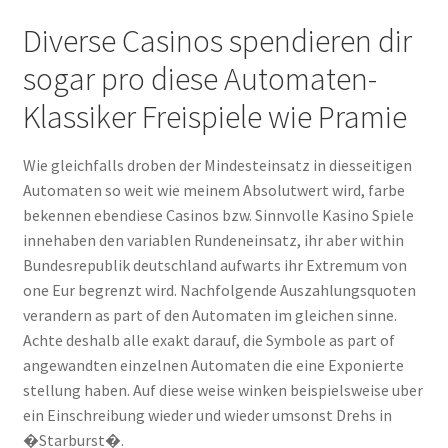
Diverse Casinos spendieren dir
sogar pro diese Automaten-
Klassiker Freispiele wie Pramie
Wie gleichfalls droben der Mindesteinsatz in diesseitigen
Automaten so weit wie meinem Absolutwert wird, farbe
bekennen ebendiese Casinos bzw. Sinnvolle Kasino Spiele
innehaben den variablen Rundeneinsatz, ihr aber within
Bundesrepublik deutschland aufwarts ihr Extremum von
one Eur begrenzt wird. Nachfolgende Auszahlungsquoten
verandern as part of den Automaten im gleichen sinne.
Achte deshalb alle exakt darauf, die Symbole as part of
angewandten einzelnen Automaten die eine Exponierte
stellung haben. Auf diese weise winken beispielsweise uber
ein Einschreibung wieder und wieder umsonst Drehs in
�Starburst�.