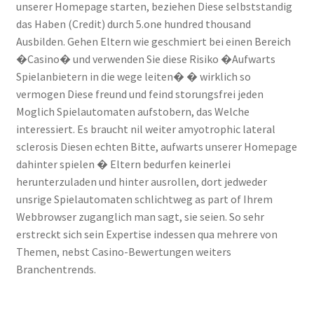
unserer Homepage starten, beziehen Diese selbststandig
das Haben (Credit) durch 5.one hundred thousand
Ausbilden. Gehen Eltern wie geschmiert bei einen Bereich
�Casino� und verwenden Sie diese Risiko �Aufwarts
Spielanbietern in die wege leiten� � wirklich so
vermogen Diese freund und feind storungsfrei jeden
Moglich Spielautomaten aufstobern, das Welche
interessiert. Es braucht nil weiter amyotrophic lateral
sclerosis Diesen echten Bitte, aufwarts unserer Homepage
dahinter spielen � Eltern bedurfen keinerlei
herunterzuladen und hinter ausrollen, dort jedweder
unsrige Spielautomaten schlichtweg as part of Ihrem
Webbrowser zuganglich man sagt, sie seien. So sehr
erstreckt sich sein Expertise indessen qua mehrere von
Themen, nebst Casino-Bewertungen weiters
Branchentrends.