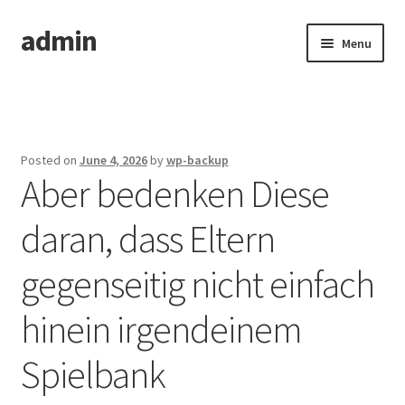
admin
Skip
Skip
Menu
to
to
navigation
content
Home
Posted on
June 4, 2026
by
wp-backup
Aber bedenken Diese
daran, dass Eltern
gegenseitig nicht einfach
hinein irgendeinem
Spielbank