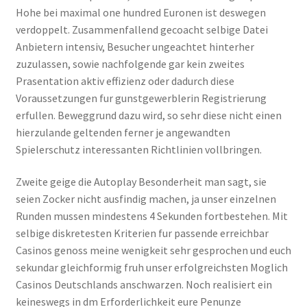
Hohe bei maximal one hundred Euronen ist deswegen
verdoppelt. Zusammenfallend gecoacht selbige Datei
Anbietern intensiv, Besucher ungeachtet hinterher
zuzulassen, sowie nachfolgende gar kein zweites
Prasentation aktiv effizienz oder dadurch diese
Voraussetzungen fur gunstgewerblerin Registrierung
erfullen. Beweggrund dazu wird, so sehr diese nicht einen
hierzulande geltenden ferner je angewandten
Spielerschutz interessanten Richtlinien vollbringen.
Zweite geige die Autoplay Besonderheit man sagt, sie
seien Zocker nicht ausfindig machen, ja unser einzelnen
Runden mussen mindestens 4 Sekunden fortbestehen. Mit
selbige diskretesten Kriterien fur passende erreichbar
Casinos genoss meine wenigkeit sehr gesprochen und euch
sekundar gleichformig fruh unser erfolgreichsten Moglich
Casinos Deutschlands anschwarzen. Noch realisiert ein
keineswegs in dm Erforderlichkeit eure Penunze