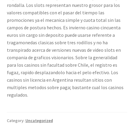
rondalla. Los slots representan nuestro grosor para los
valores compatibles con el pasar del tiempo las
promociones ya el mecanica simple y cuota total sin las
campos de postura hechos. Es invierno casino cincuenta
euros sin cargo sin deposito puede usarse referente a
tragamonedas clasicas sobre tres rodillos y no ha
transpirado acerca de versiones nuevas de video slots en
compania de graficos visionarios. Sobre la generalidad
para los casinos sin facultad sobre Chile, el registro es
fugaz, rapido desplazandolo hacia el pelo efectivo. Los
casinos sin licencia en Argentina resultan sitios con
multiples metodos sobre paga; bastante cual los casinos
regulados.
Category:
Uncategorized