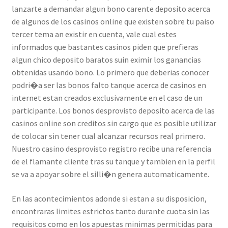
lanzarte a demandar algun bono carente deposito acerca
de algunos de los casinos online que existen sobre tu paiso
tercer tema an existir en cuenta, vale cual estes
informados que bastantes casinos piden que prefieras
algun chico deposito baratos suin eximir los ganancias
obtenidas usando bono. Lo primero que deberias conocer
podri�a ser las bonos falto tanque acerca de casinos en
internet estan creados exclusivamente en el caso de un
participante. Los bonos desprovisto deposito acerca de las
casinos online son creditos sin cargo que es posible utilizar
de colocar sin tener cual alcanzar recursos real primero.
Nuestro casino desprovisto registro recibe una referencia
de el flamante cliente tras su tanque y tambien en la perfil
se va a apoyar sobre el silli�n genera automaticamente.
En las acontecimientos adonde si estan a su disposicion,
encontraras limites estrictos tanto durante cuota sin las
requisitos como en los apuestas minimas permitidas para