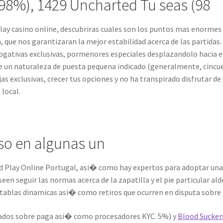
98%), 1429 Uncharted Tu seas (98
Play casino online, descubriras cuales son los puntos mas enormes
on, que nos garantizaran la mejor estabilidad acerca de las partidas.
ogativas exclusivas, pormenores especiales desplazandolo hacia el
te un naturaleza de puesta pequena indicado (generalmente, cincue
jas exclusivas, crecer tus opciones y no ha transpirado disfrutar 
local.
so en algunas un
Play Online Portugal, asi� como hay expertos para adoptar una p
seen seguir las normas acerca de la zapatilla y el pie particular ald
tablas dinamicas asi� como retiros que ocurren en disputa sobre 
ados sobre paga asi� como procesadores KYC. 5%) y
Blood Sucker