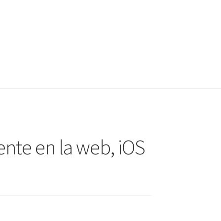
nte en la web, iOS