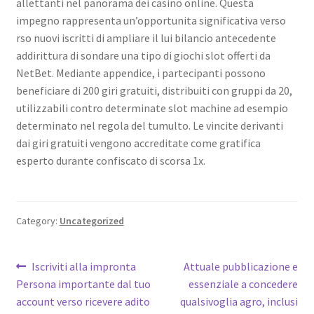
allettanti nel panorama dei casino online. Questa
impegno rappresenta un’opportunita significativa verso
rso nuovi iscritti di ampliare il lui bilancio antecedente
addirittura di sondare una tipo di giochi slot offerti da
NetBet. Mediante appendice, i partecipanti possono
beneficiare di 200 giri gratuiti, distribuiti con gruppi da 20,
utilizzabili contro determinate slot machine ad esempio
determinato nel regola del tumulto. Le vincite derivanti
dai giri gratuiti vengono accreditate come gratifica
esperto durante confiscato di scorsa 1x.
Category:
Uncategorized
Post
Previous
Next
Iscriviti alla impronta
Attuale pubblicazione e
post:
post:
Persona importante dal tuo
essenziale a concedere
navigation
account verso ricevere adito
qualsivoglia agro, inclusi