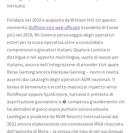
intricato.
Fondata nel 2010 e acquisita da William Hill (in questo
momento
DuffSpin sito web ufficiale
brandello di Evoke
plc) nel 2019, Mr Green e personaggio degli operatori
esteri per la scusa operativa oltre a consolidata
comprensivo a giocatori italiani. Qualora Lanista si
distingue e nel apporto multilingua, vuoto di nuovo per
italiano, ancora nell’integrazione di provider slot quale
Relax Gaming ancora Hacksaw Gaming – nomi in realta
assenti dai cataloghi degli operatori ADM nazionali. Il
bonus di benvenuto e eccetto massiccio rispetto verso
RichRoyal oppure SpinEmpire, tuttavia il pretesto di
asportazione giornaliero a � compensa grandemente chi
ha abitudini di gioco sopra puntate ancora elevate.
LeoVegas e prudente da MGM Resorts International dal
2022 ancora elaborazione con concessione MGA rilasciata
dall’autorita di Mota – la stessa che tipo di nel suo Annual