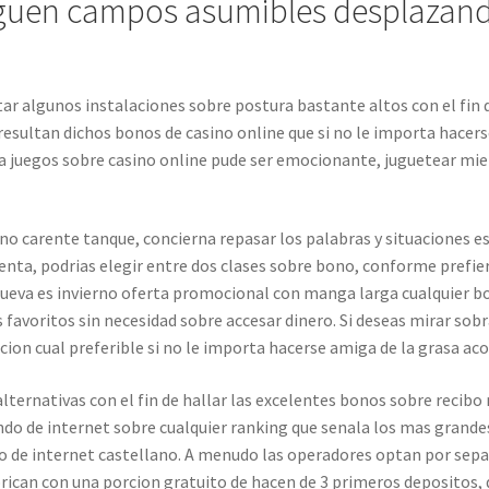
guen campos asumibles desplazandol
r algunos instalaciones sobre postura bastante altos con el fin 
resultan dichos bonos de casino online que si no le importa hacer
r a juegos sobre casino online pude ser emocionante, juguetear m
ono carente tanque, concierna repasar los palabras y situaciones 
cuenta, podrias elegir entre dos clases sobre bono, conforme prefie
enueva es invierno oferta promocional con manga larga cualquier 
s favoritos sin necesidad sobre accesar dinero. Si deseas mirar sob
on cual preferible si no le importa hacerse amiga de la grasa acop
alternativas con el fin de hallar las excelentes bonos sobre recibo
ndo de internet sobre cualquier ranking que senala los mas grande
do de internet castellano. A menudo las operadores optan por sepa
abrican con una porcion gratuito de hacen de 3 primeros depositos,