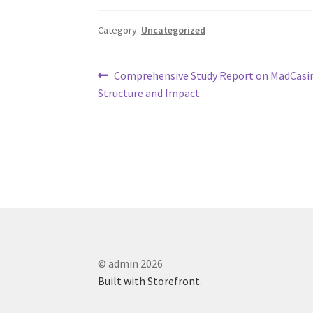
Category:
Uncategorized
Post
Previous
Comprehensive Study Report on MadCasin
post:
Structure and Impact
navigation
© admin 2026
Built with Storefront
.