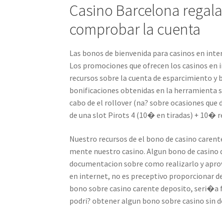
Casino Barcelona regal
comprobar la cuenta
Las bonos de bienvenida para casinos en inter
Los promociones que ofrecen los casinos en in
recursos sobre la cuenta de esparcimiento y b
bonificaciones obtenidas en la herramienta s
cabo de el rollover (na? sobre ocasiones que
de una slot Pirots 4 (10� en tiradas) + 10� 
Nuestro recursos de el bono de casino carent
mente nuestro casino. Algun bono de casino d
documentacion sobre como realizarlo y aprove
en internet, no es preceptivo proporcionar de
bono sobre casino carente deposito, seri�a f
podri? obtener algun bono sobre casino sin de