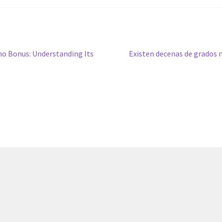
Next
o Bonus: Understanding Its
Existen decenas de grados 
post: