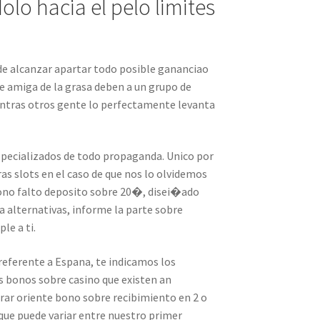
o hacia el pelo limites
de alcanzar apartar todo posible gananciao
se amiga de la grasa deben a un grupo de
ientras otros gente lo perfectamente levanta
especializados de todo propaganda. Unico por
ras slots en el caso de que nos lo olvidemos
bono falto deposito sobre 20�, disei�ado
ra alternativas, informe la parte sobre
le a ti.
 referente a Espana, te indicamos los
s bonos sobre casino que existen an
rar oriente bono sobre recibimiento en 2 o
 que puede variar entre nuestro primer