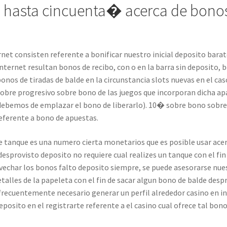
a hasta cincuenta� acerca de bono
net consisten referente a bonificar nuestro inicial deposito barat
ternet resultan bonos de recibo, con o en la barra sin deposito, 
onos de tiradas de balde en la circunstancia slots nuevas en el cas
obre progresivo sobre bono de las juegos que incorporan dicha apa
 debemos de emplazar el bono de liberarlo). 10� sobre bono sobre c
referente a bono de apuestas.
e tanque es una numero cierta monetarios que es posible usar ace
esprovisto deposito no requiere cual realizes un tanque con el fin
char los bonos falto deposito siempre, se puede asesorarse nuest
talles de la papeleta con el fin de sacar algun bono de balde des
recuentemente necesario generar un perfil alrededor casino en in
posito en el registrarte referente a el casino cual ofrece tal bono