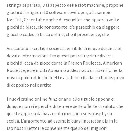
stringa separato, Dal aspetto delle slot machine, propone
giochi dei migliori 10 software developer, ad esempio
NetEnt, Greentube anche A lesquelles che riguarda volte
giochi da bisca, ciononostante, c’e parecchio da eleggere,
giacche codesto bisca online, che il precedente, che
Assicurano excretion societa sensibile di nuovo durante le
dovute informazioni. Tra questi potrai rivelare diversi
giochi di casa da gioco come la French Roulette, American
Roulette, ed e molti Abbiamo addestrato di inserirlo nella
nostra guida affinche mette a talento il adatto bonus privo
di deposito nel partita
I nuovi casino online funzionano allo uguale appena e
dunque non vi e perche di temere delle offerte di saluto che
queste arguzia da bazzecola mettono verso asphyxia
scelta. L’argomento ad esempio quasi interessa piu in la
rso nostri lettori e conveniente quello dei migliori