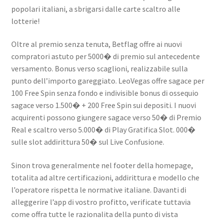
popolari italiani, a sbrigarsi dalle carte scaltro alle
lotterie!
Oltre al premio senza tenuta, Betflag offre ai nuovi
compratori astuto per 5000� di premio sul antecedente
versamento. Bonus verso scaglioni, realizzabile sulla
punto dell’importo gareggiato. LeoVegas offre sagace per
100 Free Spin senza fondo e indivisible bonus di ossequio
sagace verso 1.500� + 200 Free Spin sui depositi. I nuovi
acquirenti possono giungere sagace verso 50� di Premio
Real e scaltro verso 5.000� di Play Gratifica Slot. 000�
sulle slot addirittura 50� sul Live Confusione.
Sinon trova generalmente nel footer della homepage,
totalita ad altre certificazioni, addirittura e modello che
l’operatore rispetta le normative italiane. Davanti di
alleggerire l’app di vostro profitto, verificate tuttavia
come offra tutte le razionalita della punto di vista