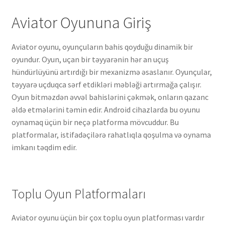
Aviator Oyununa Giriş
Aviator oyunu, oyunçuların bahis qoyduğu dinamik bir
oyundur. Oyun, uçan bir təyyarənin hər an uçuş
hündürlüyünü artırdığı bir mexanizmə əsaslanır. Oyunçular,
təyyarə uçduqca sərf etdikləri məbləği artırmağa çalışır.
Oyun bitməzdən əvvəl bahislərini çəkmək, onların qazanc
əldə etmələrini təmin edir. Android cihazlarda bu oyunu
oynamaq üçün bir neçə platforma mövcuddur. Bu
platformalar, istifadəçilərə rahatlıqla qoşulma və oynama
imkanı təqdim edir.
Toplu Oyun Platformaları
Aviator oyunu üçün bir çox toplu oyun platforması vardır