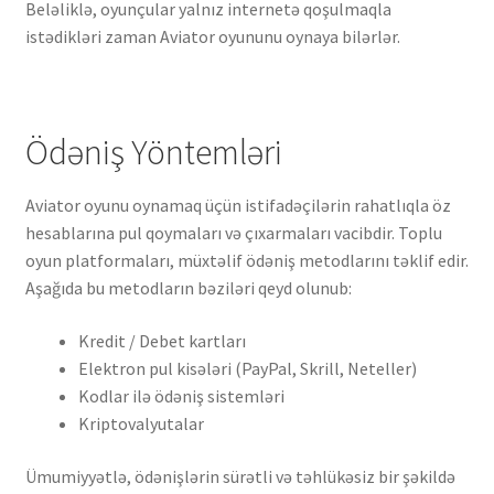
Beləliklə, oyunçular yalnız internetə qoşulmaqla
istədikləri zaman Aviator oyununu oynaya bilərlər.
Ödəniş Yöntemləri
Aviator oyunu oynamaq üçün istifadəçilərin rahatlıqla öz
hesablarına pul qoymaları və çıxarmaları vacibdir. Toplu
oyun platformaları, müxtəlif ödəniş metodlarını təklif edir.
Aşağıda bu metodların bəziləri qeyd olunub:
Kredit / Debet kartları
Elektron pul kisələri (PayPal, Skrill, Neteller)
Kodlar ilə ödəniş sistemləri
Kriptovalyutalar
Ümumiyyətlə, ödənişlərin sürətli və təhlükəsiz bir şəkildə