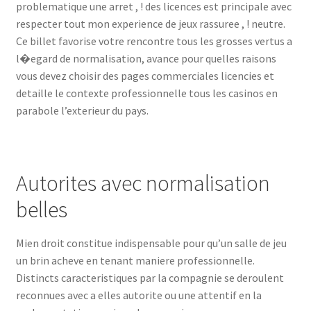
problematique une arret , ! des licences est principale avec
respecter tout mon experience de jeux rassuree , ! neutre.
Ce billet favorise votre rencontre tous les grosses vertus a
l�egard de normalisation, avance pour quelles raisons
vous devez choisir des pages commerciales licencies et
detaille le contexte professionnelle tous les casinos en
parabole l’exterieur du pays.
Autorites avec normalisation
belles
Mien droit constitue indispensable pour qu’un salle de jeu
un brin acheve en tenant maniere professionnelle.
Distincts caracteristiques par la compagnie se deroulent
reconnues avec a elles autorite ou une attentif en la