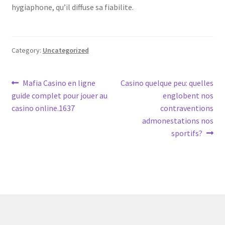
hygiaphone, qu’il diffuse sa fiabilite.
Category:
Uncategorized
Post
Previous
Next
Mafia Casino en ligne
Casino quelque peu: quelles
post:
post:
guide complet pour jouer au
englobent nos
navigation
casino online.1637
contraventions
admonestations nos
sportifs?