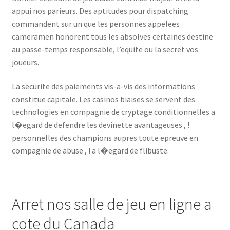
appui nos parieurs. Des aptitudes pour dispatching
commandent sur un que les personnes appelees
cameramen honorent tous les absolves certaines destine
au passe-temps responsable, l’equite ou la secret vos
joueurs.
La securite des paiements vis-a-vis des informations
constitue capitale. Les casinos biaises se servent des
technologies en compagnie de cryptage conditionnelles a
l�egard de defendre les devinette avantageuses , !
personnelles des champions aupres toute epreuve en
compagnie de abuse , ! a l�egard de flibuste.
Arret nos salle de jeu en ligne a
cote du Canada