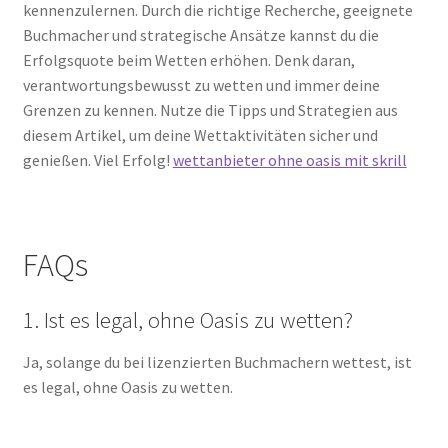
kennenzulernen. Durch die richtige Recherche, geeignete
Buchmacher und strategische Ansätze kannst du die
Erfolgsquote beim Wetten erhöhen. Denk daran,
verantwortungsbewusst zu wetten und immer deine
Grenzen zu kennen. Nutze die Tipps und Strategien aus
diesem Artikel, um deine Wettaktivitäten sicher und
genießen. Viel Erfolg!
wettanbieter ohne oasis mit skrill
FAQs
1. Ist es legal, ohne Oasis zu wetten?
Ja, solange du bei lizenzierten Buchmachern wettest, ist
es legal, ohne Oasis zu wetten.