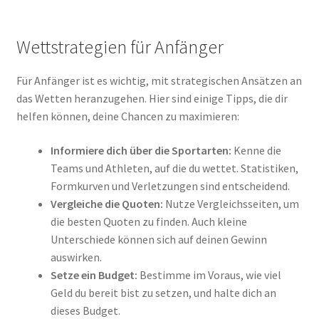
Wettstrategien für Anfänger
Für Anfänger ist es wichtig, mit strategischen Ansätzen an
das Wetten heranzugehen. Hier sind einige Tipps, die dir
helfen können, deine Chancen zu maximieren:
Informiere dich über die Sportarten:
Kenne die
Teams und Athleten, auf die du wettet. Statistiken,
Formkurven und Verletzungen sind entscheidend.
Vergleiche die Quoten:
Nutze Vergleichsseiten, um
die besten Quoten zu finden. Auch kleine
Unterschiede können sich auf deinen Gewinn
auswirken.
Setze ein Budget:
Bestimme im Voraus, wie viel
Geld du bereit bist zu setzen, und halte dich an
dieses Budget.