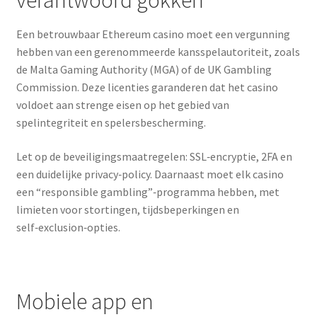
verantwoord gokken
Een betrouwbaar Ethereum casino moet een vergunning
hebben van een gerenommeerde kansspelautoriteit, zoals
de Malta Gaming Authority (MGA) of de UK Gambling
Commission. Deze licenties garanderen dat het casino
voldoet aan strenge eisen op het gebied van
spelintegriteit en spelersbescherming.
Let op de beveiligingsmaatregelen: SSL‑encryptie, 2FA en
een duidelijke privacy‑policy. Daarnaast moet elk casino
een “responsible gambling”‑programma hebben, met
limieten voor stortingen, tijdsbeperkingen en
self‑exclusion‑opties.
Mobiele app en