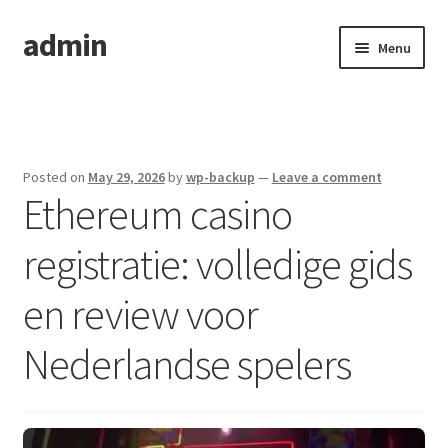
admin
Skip
Skip
Menu
to
to
navigation
content
Home
Posted on
May 29, 2026
by
wp-backup
—
Leave a comment
Ethereum casino
registratie: volledige gids
en review voor
Nederlandse spelers