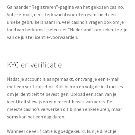
Ga naar de “Registreren”‑pagina van het gekozen casino.
Vul je e‑mail, een sterk wachtwoord en eventueel een
unieke gebruikersnaam in. Veel casino’s vragen ook om je
land van herkomst; selecteer “Nederland” om zeker te zijn
van de juiste licentie‑voorwaarden.
KYC en verificatie
Nadat je account is aangemaakt, ontvang je een e‑mail
met een verificatielink. Klik hierop en volg de instructies
om je identiteit te bevestigen. Upload een scan van je
identiteitsbewijs en een recent bewijs van adres. De
meeste casino’s verwerken dit binnen enkele uren, maar
soms kan het een dag duren.
Wanneer de verificatie is goedgekeurd, kun je direct je