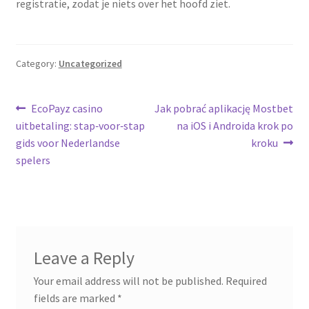
registratie, zodat je niets over het hoofd ziet.
Category:
Uncategorized
Post
Previous
Next
EcoPayz casino
Jak pobrać aplikację Mostbet
post:
post:
uitbetaling: stap‑voor‑stap
na iOS i Androida krok po
navigation
gids voor Nederlandse
kroku
spelers
Leave a Reply
Your email address will not be published.
Required
fields are marked
*