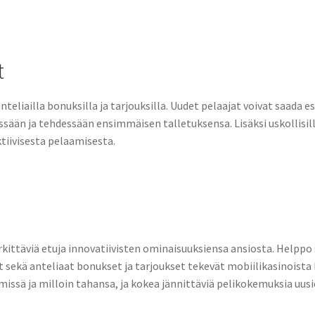
t
teliailla bonuksilla ja tarjouksilla. Uudet pelaajat voivat saada 
ssään ja tehdessään ensimmäisen talletuksensa. Lisäksi uskollisille 
tiivisesta pelaamisesta.
kittäviä etuja innovatiivisten ominaisuuksiensa ansiosta. Helppo s
t sekä anteliaat bonukset ja tarjoukset tekevät mobiilikasinoista
ä missä ja milloin tahansa, ja kokea jännittäviä pelikokemuksia uus