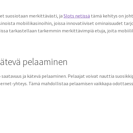
et suosiotaan merkittävästi, ja
Slots netissä
tämä kehitys on johta
sinoista mobiilikasinoihin, joissa innovatiiviset ominaisuudet ta
sa tarkastellaan tarkemmin merkittävimpiä etuja, joita mobiilika
 kätevä pelaaminen
o saatavuus ja kätevä pelaaminen. Pelaajat voivat nauttia suosikk
 internet-yhteys. Tämä mahdollistaa pelaamisen vaikkapa odottaes
ä