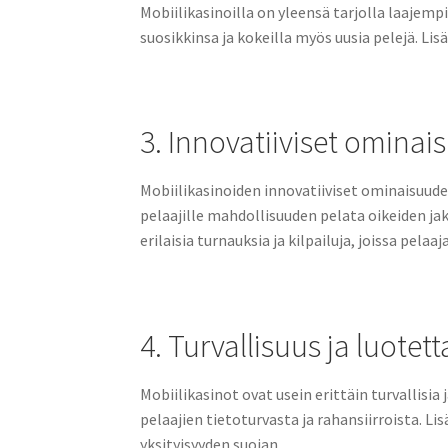
Mobiilikasinoilla on yleensä tarjolla laajempi
suosikkinsa ja kokeilla myös uusia pelejä. Lisä
3. Innovatiiviset ominai
Mobiilikasinoiden innovatiiviset ominaisuude
pelaajille mahdollisuuden pelata oikeiden jak
erilaisia turnauksia ja kilpailuja, joissa pelaa
4. Turvallisuus ja luotet
Mobiilikasinot ovat usein erittäin turvallisia
pelaajien tietoturvasta ja rahansiirroista. Li
yksityisyyden suojan.