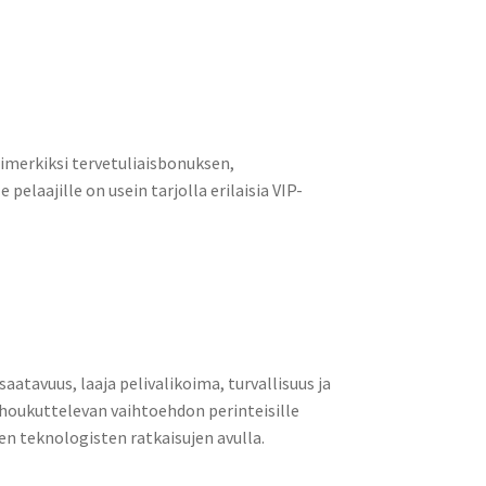
esimerkiksi tervetuliaisbonuksen,
pelaajille on usein tarjolla erilaisia VIP-
aatavuus, laaja pelivalikoima, turvallisuus ja
 houkuttelevan vaihtoehdon perinteisille
ien teknologisten ratkaisujen avulla.