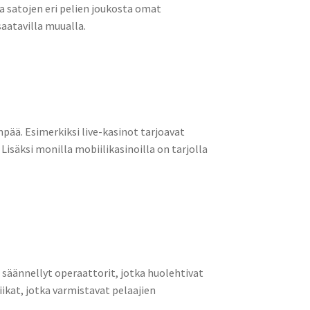
ita satojen eri pelien joukosta omat
 saatavilla muualla.
pää. Esimerkiksi live-kasinot tarjoavat
Lisäksi monilla mobiilikasinoilla on tarjolla
ja säännellyt operaattorit, jotka huolehtivat
iikat, jotka varmistavat pelaajien