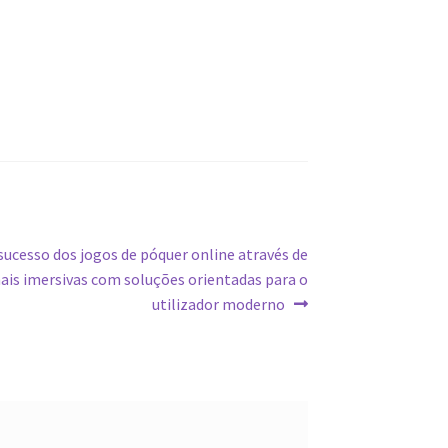
sucesso dos jogos de póquer online através de
mais imersivas com soluções orientadas para o
utilizador moderno