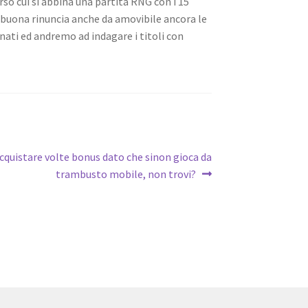
rso cui si abbina una partita RNG con i 15
a buona rinuncia anche da amovibile ancora le
onati ed andremo ad indagare i titoli con
acquistare volte bonus dato che sinon gioca da
trambusto mobile, non trovi?