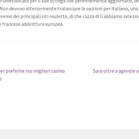
e Planetwin365 per il suo stringa live perennemente aggiornato, ve
. Non devono ulteriormente tralasciare le opzioni per italiano, un
eremo dei principali siti roulette, di che razza di li abbiamo selezi
te francese addirittura europea.
Next
r preferire rso migliori casino
Sara oltre a agevole 
post:
o