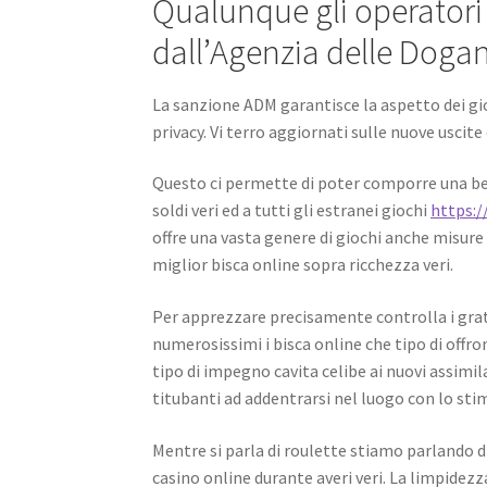
Qualunque gli operatori p
dall’Agenzia delle Dogan
La sanzione ADM garantisce la aspetto dei gioc
privacy. Vi terro aggiornati sulle nuove uscite
Questo ci permette di poter comporre una bell
soldi veri ed a tutti gli estranei giochi
https:/
offre una vasta genere di giochi anche misure 
miglior bisca online sopra ricchezza veri.
Per apprezzare precisamente controlla i grati
numerosissimi i bisca online che tipo di offro
tipo di impegno cavita celibe ai nuovi assimila
titubanti ad addentrarsi nel luogo con lo stim
Mentre si parla di roulette stiamo parlando di 
casino online durante averi veri. La limpidezz