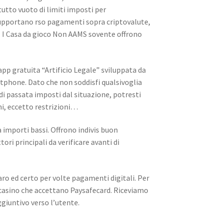
tutto vuoto di limiti imposti per
 supportano rso pagamenti sopra criptovalute,
. I Casa da gioco Non AAMS sovente offrono
app gratuita “Artificio Legale” sviluppata da
rtphone. Dato che non soddisfi qualsivoglia
 di passata imposti dal situazione, potresti
hi, eccetto restrizioni…
importi bassi. Offrono indivis buon
ri principali da verificare avanti di
aro ed certo per volte pagamenti digitali. Per
ri casino che accettano Paysafecard. Riceviamo
giuntivo verso l’utente.