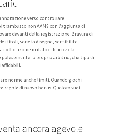
cario
 annotazione verso controllare
 dei trambusto non AAMS con l’aggiunta di
ovare davanti della registrazione. Bravura di
 titoli, varieta disegno, sensibilita
a collocazione in italico di nuovo la
e palesemente la propria arbitrio, che tipo di
ffidabili.
are norme anche limiti. Quando giochi
re regole di nuovo bonus. Qualora vuoi
iventa ancora agevole