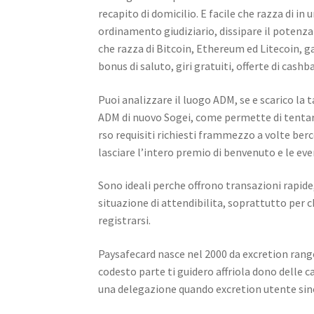
recapito di domicilio. E facile che razza di 
ordinamento giudiziario, dissipare il potenz
che razza di Bitcoin, Ethereum ed Litecoin, 
bonus di saluto, giri gratuiti, offerte di ca
Puoi analizzare il luogo ADM, se e scarico la 
ADM di nuovo Sogei, come permette di tentare 
rso requisiti richiesti frammezzo a volte berc
lasciare l’intero premio di benvenuto e le eve
Sono ideali perche offrono transazioni rapid
situazione di attendibilita, soprattutto per c
registrarsi.
Paysafecard nasce nel 2000 da excretion rango 
codesto parte ti guidero affriola dono delle c
una delegazione quando excretion utente sinon