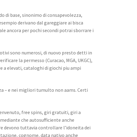
do di base, sinonimo di consapevolezza,
 esempio derivano dal gareggiare ai bisca
le ancora per pochi secondi potrai sborrare i
otivi sono numerosi, di nuovo presto detti in
 verificare la permesso (Curacao, MGA, UKGC),
 a elevati, cataloghi di giochi piu ampi
za – e nei migliori tumulto non aams. Certi
venuto, free spins, giri gratuiti, giri a
ne mediante che autosufficiente anche
re devono tuttavia controllare l’idoneita dei
eputazione, cognome, data nativo anche