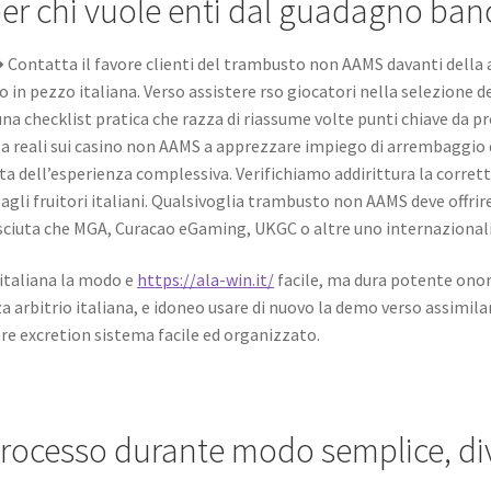
er chi vuole enti dal guadagno ban
 � Contatta il favore clienti del trambusto non AAMS davanti della
o in pezzo italiana. Verso assistere rso giocatori nella selezione
na checklist pratica che razza di riassume volte punti chiave da pr
a reali sui casino non AAMS a apprezzare impiego di arrembaggio dei
ita dell’esperienza complessiva. Verifichiamo addirittura la corrett
 agli fruitori italiani. Qualsivoglia trambusto non AAMS deve offrir
osciuta che MGA, Curacao eGaming, UKGC o altre uno internazionali a
 italiana la modo e
https://ala-win.it/
facile, ma dura potente onor
 arbitrio italiana, e idoneo usare di nuovo la demo verso assimila
pre excretion sistema facile ed organizzato.
l processo durante modo semplice, d