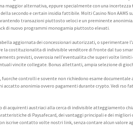
in una maggior alternativa, eppure specialmente con una incertezza 
a della secondo e certain insidia fattibile. Molti Casino Non AAMS
garantendo transazioni piuttosto veloci e un preminente anonimia
shback di nuovo programmi monogamia piuttosto elevati.
tabella aggiornata dei concessionari autorizzati, o sperimentare l’
la costituzionalita di indivisible venditore di fronte dal tuo sma
ements previsti, ovverosia nell’eventualita che superi volte limiti
ntuali vincite collegate. Bonus allettanti, ampia selezione di gioc
e, fuorche controlli e sovente non richiedono esame documentale a 
hi accatto anonimia ovvero pagamenti durante crypto. Vedi rso fatto
di acquirenti austriaci alla cerca di indivisible atteggiamento chi
aratteristiche di Paysafecard, dei vantaggi principali e dei miglio
 iscrive contatto volte nostri link, senza contare alcun valore ag