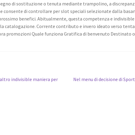
 segno di sostituzione o tenuta mediante trampolino, a discrepanz
he consente di controllare per slot speciali selezionate dalla basa
 prossimo benefici. Abitualmente, questa competenza e indivisibl
la catalogazione. Corrente contributo e invero ideato verso tentare
a promozioni Quale funziona Gratifica di benvenuto Destinato ora 
Next
 altro indivisible maniera per
Nel menu di decisione di Spor
post: