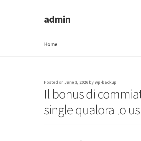
admin
Skip
Skip
to
to
navigation
content
Home
Home
Posted on
June 3, 2026
by
wp-backup
Il bonus di commiat
single qualora lo us